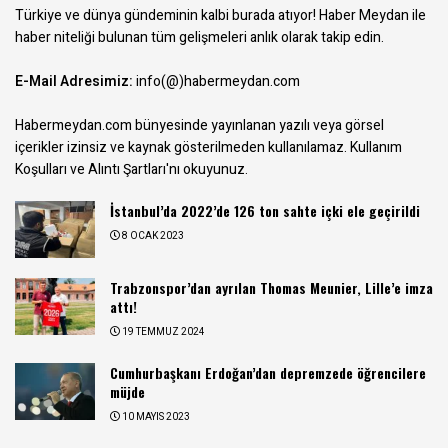
Türkiye ve dünya gündeminin kalbi burada atıyor! Haber Meydan ile
haber niteliği bulunan tüm gelişmeleri anlık olarak takip edin.
E-Mail Adresimiz:
info(@)habermeydan.com
Habermeydan.com bünyesinde yayınlanan yazılı veya görsel
içerikler izinsiz ve kaynak gösterilmeden kullanılamaz.
Kullanım
Koşulları ve Alıntı Şartları
'nı okuyunuz.
İstanbul’da 2022’de 126 ton sahte içki ele geçirildi
8 OCAK 2023
Trabzonspor’dan ayrılan Thomas Meunier, Lille’e imza
attı!
19 TEMMUZ 2024
Cumhurbaşkanı Erdoğan’dan depremzede öğrencilere
müjde
10 MAYIS 2023