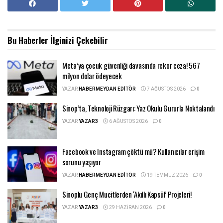
Bu Haberler
İlginizi Çekebilir
Meta’ya çocuk güvenliği davasında rekor ceza! 567
milyon dolar ödeyecek
YAZAR
HABERMEYDAN EDITÖR
7 AĞUSTOS 2026
0
Sinop’ta, Teknoloji Rüzgarı: Yaz Okulu Gururla Noktalandı
YAZAR
YAZAR3
6 AĞUSTOS 2026
0
Facebook ve Instagram çöktü mü? Kullanıcılar erişim
sorunu yaşıyor
YAZAR
HABERMEYDAN EDITÖR
19 TEMMUZ 2026
0
Sinoplu Genç Mucitlerden ‘Akıllı Kapsül’ Projeleri!
YAZAR
YAZAR3
29 HAZIRAN 2026
0