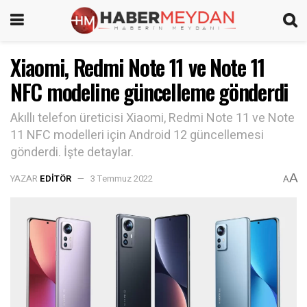
Xiaomi, Redmi Note 11 ve Note 11
NFC modeline güncelleme gönderdi
Akıllı telefon üreticisi Xiaomi, Redmi Note 11 ve Note
11 NFC modelleri için Android 12 güncellemesi
gönderdi. İşte detaylar.
A
YAZAR
EDITÖR
3 Temmuz 2022
A