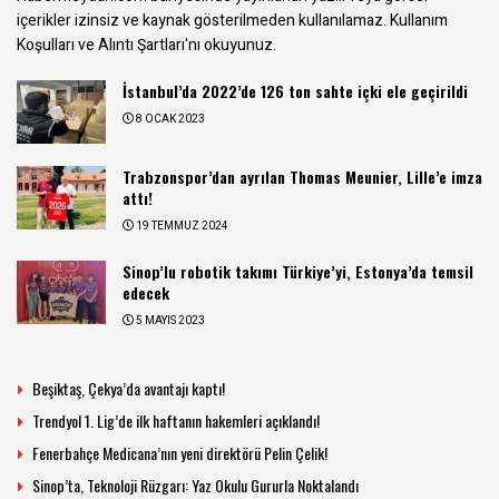
içerikler izinsiz ve kaynak gösterilmeden kullanılamaz.
Kullanım
Koşulları ve Alıntı Şartları
'nı okuyunuz.
İstanbul’da 2022’de 126 ton sahte içki ele geçirildi
8 OCAK 2023
Trabzonspor’dan ayrılan Thomas Meunier, Lille’e imza
attı!
19 TEMMUZ 2024
Sinop’lu robotik takımı Türkiye’yi, Estonya’da temsil
edecek
5 MAYIS 2023
Beşiktaş, Çekya’da avantajı kaptı!
Trendyol 1. Lig’de ilk haftanın hakemleri açıklandı!
Fenerbahçe Medicana’nın yeni direktörü Pelin Çelik!
Sinop’ta, Teknoloji Rüzgarı: Yaz Okulu Gururla Noktalandı