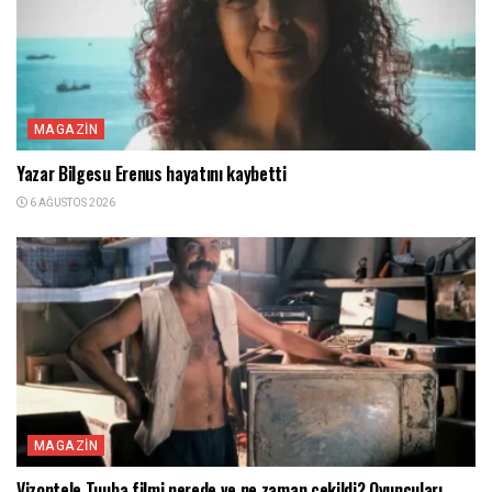
MAGAZIN
Yazar Bilgesu Erenus hayatını kaybetti
6 AĞUSTOS 2026
MAGAZIN
Vizontele Tuuba filmi nerede ve ne zaman çekildi? Oyuncuları