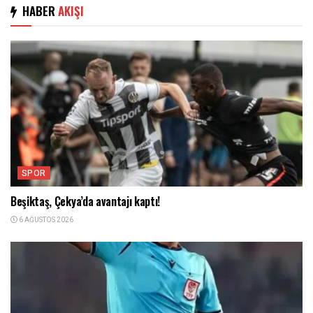
HABER
AKIŞI
SPOR
Beşiktaş, Çekya’da avantajı kaptı!
6 AĞUSTOS 2026