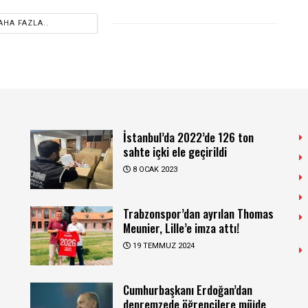
AHA FAZLA..
İstanbul’da 2022’de 126 ton
sahte içki ele geçirildi
8 OCAK 2023
Trabzonspor’dan ayrılan Thomas
Meunier, Lille’e imza attı!
19 TEMMUZ 2024
Cumhurbaşkanı Erdoğan’dan
depremzede öğrencilere müjde