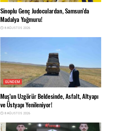
Sinoplu Genç Judoculardan, Samsun’da
Madalya Yağmuru!
8 AĞUSTOS 2026
GÜNDEM
Muş’un Uzgörür Beldesinde, Asfalt, Altyapı
ve Üstyapı Yenileniyor!
8 AĞUSTOS 2026