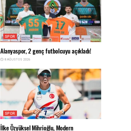
SPOR
Alanyaspor, 2 genç futbolcuyu açıkladı!
8 AĞUSTOS 2026
SPOR
İlke Özyüksel Mihrioğlu, Modern