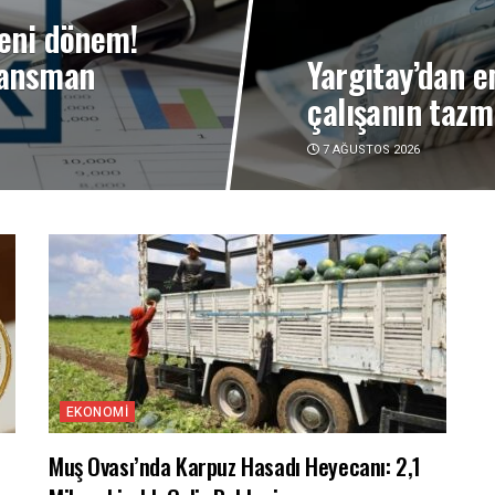
eni dönem!
nansman
Yargıtay’dan e
çalışanın tazm
7 AĞUSTOS 2026
EKONOMI
Muş Ovası’nda Karpuz Hasadı Heyecanı: 2,1