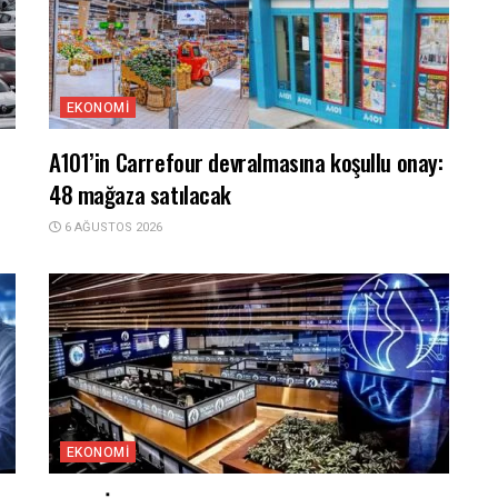
EKONOMI
A101’in Carrefour devralmasına koşullu onay:
48 mağaza satılacak
6 AĞUSTOS 2026
EKONOMI