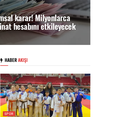
msal karar! Milyonlarca
inat hesabını etkileyecek
HABER
AKIŞI
SPOR