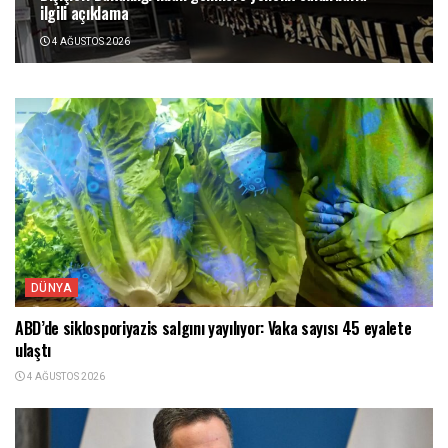
ilgili açıklama
4 AĞUSTOS 2026
DÜNYA
ABD’de siklosporiyazis salgını yayılıyor: Vaka sayısı 45 eyalete
ulaştı
4 AĞUSTOS 2026