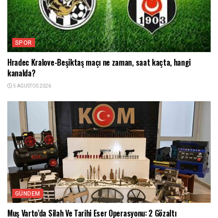
SPOR
Hradec Kralove-Beşiktaş maçı ne zaman, saat kaçta, hangi
kanalda?
5 AĞUSTOS 2026
GÜNDEM
Muş Varto’da Silah Ve Tarihi Eser Operasyonu: 2 Gözaltı