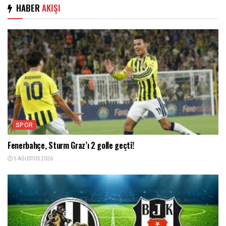
HABER
AKIŞI
SPOR
Fenerbahçe, Sturm Graz’ı 2 golle geçti!
5 AĞUSTOS 2026