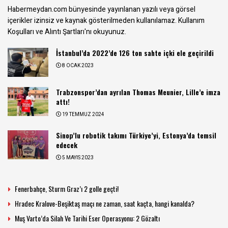
Habermeydan.com bünyesinde yayınlanan yazılı veya görsel
içerikler izinsiz ve kaynak gösterilmeden kullanılamaz.
Kullanım
Koşulları ve Alıntı Şartları
'nı okuyunuz.
İstanbul’da 2022’de 126 ton sahte içki ele geçirildi
8 OCAK 2023
Trabzonspor’dan ayrılan Thomas Meunier, Lille’e imza
attı!
19 TEMMUZ 2024
Sinop’lu robotik takımı Türkiye’yi, Estonya’da temsil
edecek
5 MAYIS 2023
Fenerbahçe, Sturm Graz’ı 2 golle geçti!
Hradec Kralove-Beşiktaş maçı ne zaman, saat kaçta, hangi kanalda?
Muş Varto’da Silah Ve Tarihi Eser Operasyonu: 2 Gözaltı