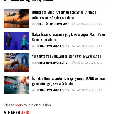
Husilerden Suudi Arabistan açıklaması: Aramco
rafinerisine İHA saldırısı iddiası
YAZAR
EDITÖR HABERMEYDAN
9 AĞUSTOS 2026
0
İtalya-İspanya arasında göç krizi büyüyor! Madrid’den
Roma’ya misilleme
YAZAR
HABERMEYDAN EDITÖR
8 AĞUSTOS 2026
0
Yunanistan’da virüs alarmı! Can kaybı 6’ya yükseldi
YAZAR
HABERMEYDAN EDITÖR
7 AĞUSTOS 2026
0
İran’dan Hürmüz anlaşması için yeni şart! ABD ve İsrail
gemilerine geçiş yasağı talebi
YAZAR
HABERMEYDAN EDITÖR
7 AĞUSTOS 2026
0
Please
login
to join discussion
HABER
AKIŞI