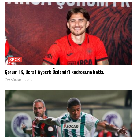
SPOR
Çorum FK, Berat Ayberk Özdemir’i kadrosuna kattı.
9 AĞUSTOS 2026