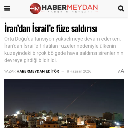
İran’dan İsrail’e füze saldırısı
Orta Doğu’da tansiyon yükselmeye devam ederken,
İran’dan İsrail’e fırlatılan füzeler nedeniyle ülkenin
kuzeyindeki birçok bölgede hava saldırısı sirenlerinin
devreye girdiği bildirildi.
A
YAZAR
HABERMEYDAN EDITÖR
8 Haziran 2026
A