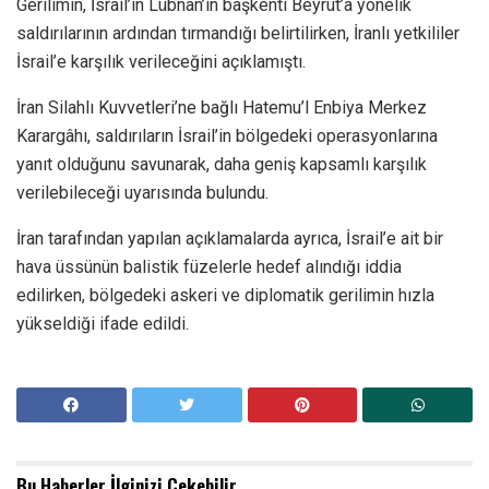
Gerilimin, İsrail’in
Lübnan
’ın başkenti
Beyrut
’a yönelik
saldırılarının ardından tırmandığı belirtilirken, İranlı yetkililer
İsrail’e karşılık verileceğini açıklamıştı.
İran Silahlı Kuvvetleri’ne bağlı Hatemu’l Enbiya Merkez
Karargâhı, saldırıların İsrail’in bölgedeki operasyonlarına
yanıt olduğunu savunarak, daha geniş kapsamlı karşılık
verilebileceği uyarısında bulundu.
İran tarafından yapılan açıklamalarda ayrıca, İsrail’e ait bir
hava üssünün balistik füzelerle hedef alındığı iddia
edilirken, bölgedeki askeri ve diplomatik gerilimin hızla
yükseldiği ifade edildi.
Bu Haberler
İlginizi Çekebilir