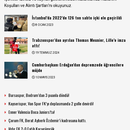
Koşulları ve Alıntı Şartları
'nı okuyunuz.
İstanbul’da 2022’de 126 ton sahte içki ele geçirildi
8 OCAK 2023
Trabzonspor’dan ayrılan Thomas Meunier, Lille’e imza
attı!
19 TEMMUZ 2024
Cumhurbaşkanı Erdoğan’dan depremzede öğrencilere
müjde
10 MAYIS 2023
Bursaspor, Bodrum’dan 3 puanla döndü!
Kayserispor, Van Spor FK’yı deplasmanda 2 golle devirdi!
Enner Valencia Boca Juniors’ta!
Çorum FK, Berat Ayberk Özdemir’i kadrosuna kattı.
Iğdır FK 2-0 Fatih Karagümrük