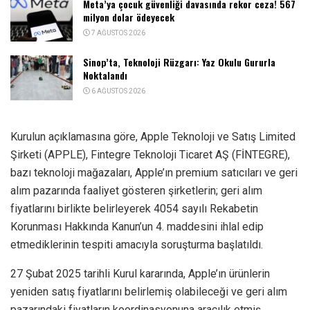
Meta’ya çocuk güvenliği davasında rekor ceza! 567
milyon dolar ödeyecek
7 AĞUSTOS 2026
Sinop’ta, Teknoloji Rüzgarı: Yaz Okulu Gururla
Noktalandı
6 AĞUSTOS 2026
Kurulun açıklamasına göre, Apple Teknoloji ve Satış Limited
Şirketi (APPLE), Fintegre Teknoloji Ticaret AŞ (FİNTEGRE),
bazı teknoloji mağazaları, Apple’ın premium satıcıları ve geri
alım pazarında faaliyet gösteren şirketlerin; geri alım
fiyatlarını birlikte belirleyerek 4054 sayılı Rekabetin
Korunması Hakkında Kanun’un 4. maddesini ihlal edip
etmediklerinin tespiti amacıyla soruşturma başlatıldı.
27 Şubat 2025 tarihli Kurul kararında, Apple’ın ürünlerin
yeniden satış fiyatlarını belirlemiş olabileceği ve geri alım
pazarındaki fiyatların koordinasyonuna aracılık etmiş