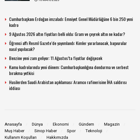
10 MAYIS 2023
Cumhurbaşkanı Erdoğan imzaladı: Emniyet Genel Müdürlüğüne 6 bin 250 yeni
kadro
9 Ağustos 2026 altın fiyatları belli oldu: Gram ve çeyrek altın ne kadar?
Öğrenci affı Resmî Gazete’de yayımlandı: Kimler yararlanacak, başvurular
nasıl yapılacak?
Benzine yeni zam geliyor: 11 Ağustos’ta fiyatlar değişecek
Kamu kadrolarında yeni dönem: Cumhurbaşkanlığına dondurma ve serbest
bırakma yetkisi
Husilerden Suudi Arabistan açıklaması: Aramco rafinerisine İHA saldırısı
iddiası
Anasayfa
Dünya
Ekonomi
Gündem
Magazin
Muş Haber
Sinop Haber
Spor
Teknoloji
Kullanım Koşulları
Hakkımızda