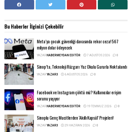
Bu Haberler
İlginizi Çekebilir
Meta’ya çocuk güvenliği davasında rekor ceza! 567
milyon dolar ödeyecek
YAZAR
HABERMEYDAN EDITÖR
7 AĞUSTOS 2026
0
Sinop’ta, Teknoloji Rüzgarı: Yaz Okulu Gururla Noktalandı
YAZAR
YAZAR3
6 AĞUSTOS 2026
0
Facebook ve Instagram çöktü mü? Kullanıcılar erişim
sorunu yaşıyor
YAZAR
HABERMEYDAN EDITÖR
19 TEMMUZ 2026
0
Sinoplu Genç Mucitlerden ‘Akıllı Kapsül’ Projeleri!
YAZAR
YAZAR3
29 HAZIRAN 2026
0