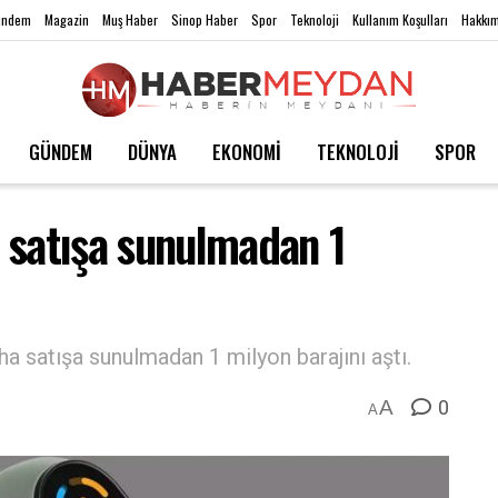
ündem
Magazin
Muş Haber
Sinop Haber
Spor
Teknoloji
Kullanım Koşulları
Hakkım
GÜNDEM
DÜNYA
EKONOMİ
TEKNOLOJİ
SPOR
 satışa sunulmadan 1
a satışa sunulmadan 1 milyon barajını aştı.
0
A
A