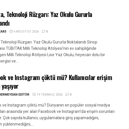
ta, Teknoloji Rüzgarı: Yaz Okulu Gururla
andı
ZAR3
6 AĞUSTOS 2026
0
, Teknoloji Rüzgarı: Yaz Okulu Gururla Noktalandı Sinop
esi TÜBİTAK Milli Teknoloji Atölyesi’nin ev sahipliğinde
en Milli Teknoloji Atölyesi Lise Yaz Okulu, heyecan dolu bir
ergisi ve...
ok ve Instagram çöktü mü? Kullanıcılar erişim
 yaşıyor
BERMEYDAN EDITÖR
19 TEMMUZ 2026
0
 ve Instagram çöktü mü? Dünyanın en popüler sosyal medya
ları arasında yer alan Facebook ve Instagram'da erişim sorunları
. Çok sayıda kullanıcı, uygulamalara giriş yapamadığını,
n yüklenmediğini,...