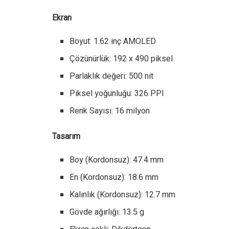
Ekran
Boyut: 1.62 inç AMOLED
Çözünürlük: 192 x 490 piksel
Parlaklık değeri: 500 nit
Piksel yoğunluğu: 326 PPI
Renk Sayısı: 16 milyon
Tasarım
Boy (Kordonsuz): 47.4 mm
En (Kordonsuz): 18.6 mm
Kalınlık (Kordonsuz): 12.7 mm
Gövde ağırlığı: 13.5 g