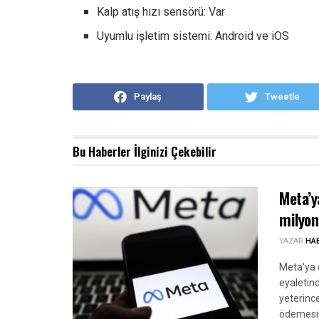
Kalp atış hızı sensörü: Var
Uyumlu işletim sistemi: Android ve iOS
Paylaş
Tweetle
Bu Haberler
İlginizi Çekebilir
Meta’y
milyon
YAZAR
HA
Meta'ya 
eyaletind
yeterinc
ödemesin