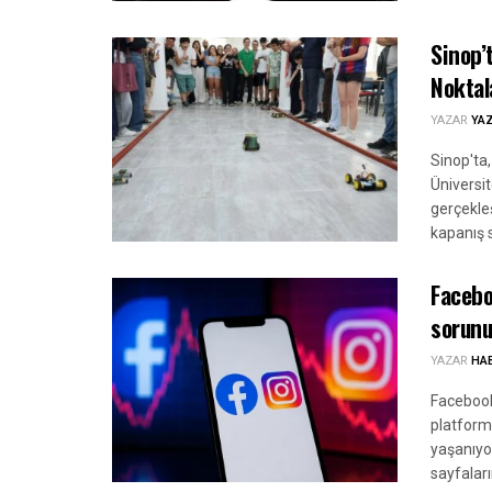
Sinop’
Noktal
YAZAR
YA
Sinop'ta
Üniversit
gerçekleş
kapanış s
Facebo
sorunu
YAZAR
HA
Facebook
platform
yaşanıyor
sayfaları