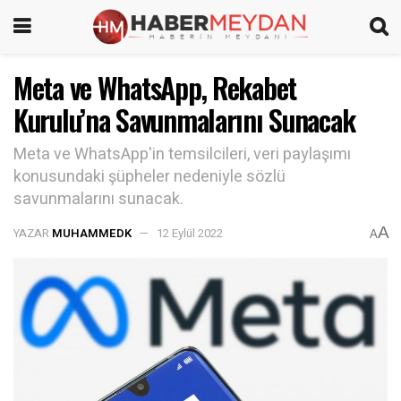
Meta ve WhatsApp, Rekabet
Kurulu’na Savunmalarını Sunacak
Meta ve WhatsApp'in temsilcileri, veri paylaşımı
konusundaki şüpheler nedeniyle sözlü
savunmalarını sunacak.
A
YAZAR
MUHAMMEDK
12 Eylül 2022
A