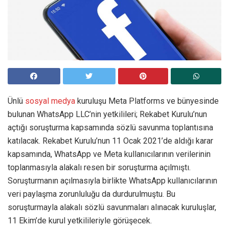
Ünlü
sosyal medya
kuruluşu Meta Platforms ve bünyesinde
bulunan WhatsApp LLC’nin yetkilileri; Rekabet Kurulu’nun
açtığı soruşturma kapsamında sözlü savunma toplantısına
katılacak. Rekabet Kurulu’nun 11 Ocak 2021’de aldığı karar
kapsamında, WhatsApp ve Meta kullanıcılarının verilerinin
toplanmasıyla alakalı resen bir soruşturma açılmıştı.
Soruşturmanın açılmasıyla birlikte WhatsApp kullanıcılarının
veri paylaşma zorunluluğu da durdurulmuştu. Bu
soruşturmayla alakalı sözlü savunmaları alınacak kuruluşlar,
11 Ekim’de kurul yetkilileriyle görüşecek.