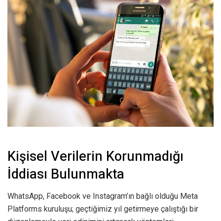
Kişisel Verilerin Korunmadığı
İddiası Bulunmakta
WhatsApp, Facebook ve Instagram’ın bağlı olduğu Meta
Platforms kuruluşu; geçtiğimiz yıl getirmeye çalıştığı bir