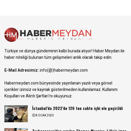
Türkiye ve dünya gündeminin kalbi burada atıyor! Haber Meydan ile
haber niteliği bulunan tüm gelişmeleri anlık olarak takip edin.
E-Mail Adresimiz:
info(@)habermeydan.com
Habermeydan.com bünyesinde yayınlanan yazılı veya görsel
içerikler izinsiz ve kaynak gösterilmeden kullanılamaz.
Kullanım
Koşulları ve Alıntı Şartları
'nı okuyunuz.
İstanbul’da 2022’de 126 ton sahte içki ele geçirildi
8 OCAK 2023
Trabzonspor’dan ayrılan Thomas Meunier, Lille’e imza