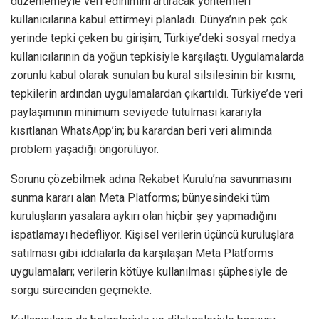
düzenlemeyle veri edinimini artıracak yöntemleri
kullanıcılarına kabul ettirmeyi planladı. Dünya’nın pek çok
yerinde tepki çeken bu girişim, Türkiye’deki sosyal medya
kullanıcılarının da yoğun tepkisiyle karşılaştı. Uygulamalarda
zorunlu kabul olarak sunulan bu kural silsilesinin bir kısmı,
tepkilerin ardından uygulamalardan çıkartıldı. Türkiye’de veri
paylaşımının minimum seviyede tutulması kararıyla
kısıtlanan WhatsApp’in; bu karardan beri veri alımında
problem yaşadığı öngörülüyor.
Sorunu çözebilmek adına Rekabet Kurulu’na savunmasını
sunma kararı alan Meta Platforms; bünyesindeki tüm
kuruluşların yasalara aykırı olan hiçbir şey yapmadığını
ispatlamayı hedefliyor. Kişisel verilerin üçüncü kuruluşlara
satılması gibi iddialarla da karşılaşan Meta Platforms
uygulamaları; verilerin kötüye kullanılması şüphesiyle de
sorgu sürecinden geçmekte.