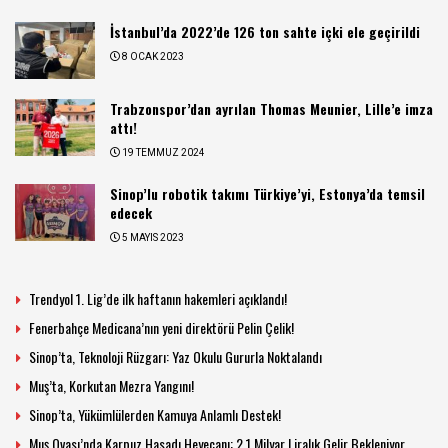
İstanbul’da 2022’de 126 ton sahte içki ele geçirildi
8 OCAK 2023
Trabzonspor’dan ayrılan Thomas Meunier, Lille’e imza
attı!
19 TEMMUZ 2024
Sinop’lu robotik takımı Türkiye’yi, Estonya’da temsil
edecek
5 MAYIS 2023
Trendyol 1. Lig’de ilk haftanın hakemleri açıklandı!
Fenerbahçe Medicana’nın yeni direktörü Pelin Çelik!
Sinop’ta, Teknoloji Rüzgarı: Yaz Okulu Gururla Noktalandı
Muş’ta, Korkutan Mezra Yangını!
Sinop’ta, Yükümlülerden Kamuya Anlamlı Destek!
Muş Ovası’nda Karpuz Hasadı Heyecanı: 2,1 Milyar Liralık Gelir Bekleniyor