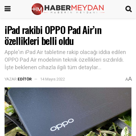
iPad rakibi OPPO Pad Air’ın
özellikleri belli oldu
Apple'ın iPad Air tabletine rakip olacağı iddia edilen
OPPO Pad Air modelinin teknik özellikleri sızdırıldı.
İşte beklenen cihazla ilgili tüm detaylar...
A
YAZAR
EDITÖR
14 Mayıs 2022
A