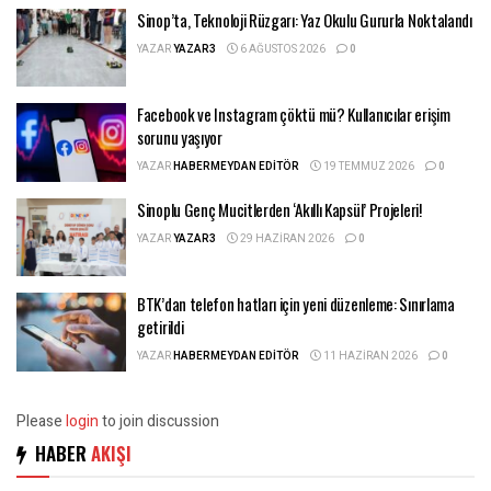
Sinop’ta, Teknoloji Rüzgarı: Yaz Okulu Gururla Noktalandı
YAZAR
YAZAR3
6 AĞUSTOS 2026
0
Facebook ve Instagram çöktü mü? Kullanıcılar erişim
sorunu yaşıyor
YAZAR
HABERMEYDAN EDITÖR
19 TEMMUZ 2026
0
Sinoplu Genç Mucitlerden ‘Akıllı Kapsül’ Projeleri!
YAZAR
YAZAR3
29 HAZIRAN 2026
0
BTK’dan telefon hatları için yeni düzenleme: Sınırlama
getirildi
YAZAR
HABERMEYDAN EDITÖR
11 HAZIRAN 2026
0
Please
login
to join discussion
HABER
AKIŞI