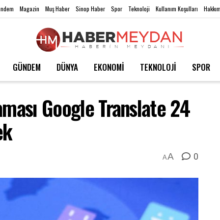
ündem
Magazin
Muş Haber
Sinop Haber
Spor
Teknoloji
Kullanım Koşulları
Hakkım
GÜNDEM
DÜNYA
EKONOMİ
TEKNOLOJİ
SPOR
aması Google Translate 24
ek
0
A
A