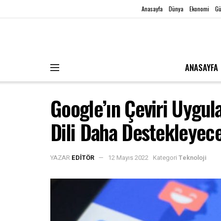
Anasayfa
Dünya
Ekonomi
G
ANASAYFA
Google’ın Çeviri Uygul
Dili Daha Destekleyec
YAZAR
EDITÖR
12 Mayıs 2022
Kategori
Teknoloji