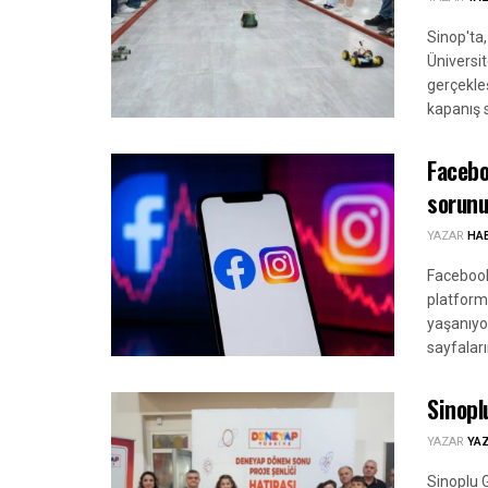
Sinop'ta
Üniversit
gerçekleş
kapanış s
Facebo
sorunu
YAZAR
HA
Facebook
platform
yaşanıyor
sayfaları
Sinopl
YAZAR
YA
Sinoplu G