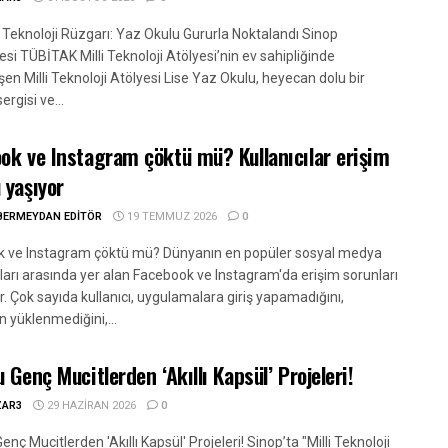
, Teknoloji Rüzgarı: Yaz Okulu Gururla Noktalandı Sinop
esi TÜBİTAK Milli Teknoloji Atölyesi’nin ev sahipliğinde
en Milli Teknoloji Atölyesi Lise Yaz Okulu, heyecan dolu bir
ergisi ve...
ok ve Instagram çöktü mü? Kullanıcılar erişim
 yaşıyor
BERMEYDAN EDITÖR
19 TEMMUZ 2026
0
 ve Instagram çöktü mü? Dünyanın en popüler sosyal medya
ları arasında yer alan Facebook ve Instagram'da erişim sorunları
. Çok sayıda kullanıcı, uygulamalara giriş yapamadığını,
n yüklenmediğini,...
u Genç Mucitlerden ‘Akıllı Kapsül’ Projeleri!
ZAR3
29 HAZIRAN 2026
0
enç Mucitlerden 'Akıllı Kapsül' Projeleri! Sinop’ta "Milli Teknoloji