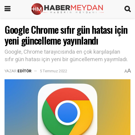
Google Chrome sıfır gün hatası için
yeni güncelleme yayınlandı
Google, Chrome tarayıcısında en çok karşılaşılan
sıfır gün hatası için yeni bir güncellemem yayımladı.
A
YAZAR
EDITÖR
5 Temmuz 2022
A