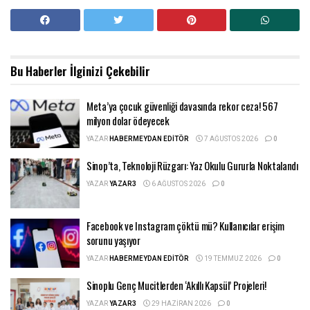
Bu Haberler
İlginizi Çekebilir
Meta’ya çocuk güvenliği davasında rekor ceza! 567
milyon dolar ödeyecek
YAZAR
HABERMEYDAN EDITÖR
7 AĞUSTOS 2026
0
Sinop’ta, Teknoloji Rüzgarı: Yaz Okulu Gururla Noktalandı
YAZAR
YAZAR3
6 AĞUSTOS 2026
0
Facebook ve Instagram çöktü mü? Kullanıcılar erişim
sorunu yaşıyor
YAZAR
HABERMEYDAN EDITÖR
19 TEMMUZ 2026
0
Sinoplu Genç Mucitlerden ‘Akıllı Kapsül’ Projeleri!
YAZAR
YAZAR3
29 HAZIRAN 2026
0