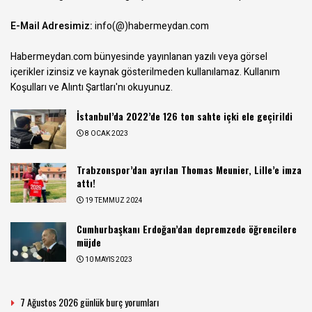
E-Mail Adresimiz:
info(@)habermeydan.com
Habermeydan.com bünyesinde yayınlanan yazılı veya görsel
içerikler izinsiz ve kaynak gösterilmeden kullanılamaz.
Kullanım
Koşulları ve Alıntı Şartları
'nı okuyunuz.
İstanbul’da 2022’de 126 ton sahte içki ele geçirildi
8 OCAK 2023
Trabzonspor’dan ayrılan Thomas Meunier, Lille’e imza
attı!
19 TEMMUZ 2024
Cumhurbaşkanı Erdoğan’dan depremzede öğrencilere
müjde
10 MAYIS 2023
7 Ağustos 2026 günlük burç yorumları