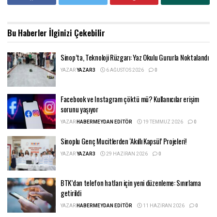
Bu Haberler
İlginizi Çekebilir
Sinop’ta, Teknoloji Rüzgarı: Yaz Okulu Gururla Noktalandı
YAZAR
YAZAR3
6 AĞUSTOS 2026
0
Facebook ve Instagram çöktü mü? Kullanıcılar erişim
sorunu yaşıyor
YAZAR
HABERMEYDAN EDITÖR
19 TEMMUZ 2026
0
Sinoplu Genç Mucitlerden ‘Akıllı Kapsül’ Projeleri!
YAZAR
YAZAR3
29 HAZIRAN 2026
0
BTK’dan telefon hatları için yeni düzenleme: Sınırlama
getirildi
YAZAR
HABERMEYDAN EDITÖR
11 HAZIRAN 2026
0