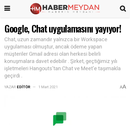
Google, Chat uygulamasını yayıyor!
Chat, uzun zamandır yalnızca bir Workspace
uygulaması olmuştur, ancak ödeme yapan
müşteriler Gmail adresi olan herkesi belirli
konuşmalara davet edebilir . Şirket, geçtiğimiz yılı
işletmeleri Hangouts'tan Chat ve Meet'e taşımakla
geçirdi .
A
YAZAR
EDITÖR
1 Mart 2021
A