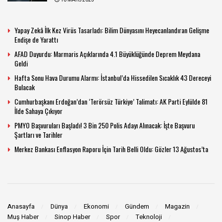
10 MAYIS 2023
Yapay Zekâ İlk Kez Virüs Tasarladı: Bilim Dünyasını Heyecanlandıran Gelişme
Endişe de Yarattı
AFAD Duyurdu: Marmaris Açıklarında 4.1 Büyüklüğünde Deprem Meydana
Geldi
Hafta Sonu Hava Durumu Alarmı: İstanbul’da Hissedilen Sıcaklık 43 Dereceyi
Bulacak
Cumhurbaşkanı Erdoğan’dan ‘Terörsüz Türkiye’ Talimatı: AK Parti Eylülde 81
İlde Sahaya Çıkıyor
PMYO Başvuruları Başladı! 3 Bin 250 Polis Adayı Alınacak: İşte Başvuru
Şartları ve Tarihler
Merkez Bankası Enflasyon Raporu İçin Tarih Belli Oldu: Gözler 13 Ağustos’ta
Anasayfa
Dünya
Ekonomi
Gündem
Magazin
Muş Haber
Sinop Haber
Spor
Teknoloji