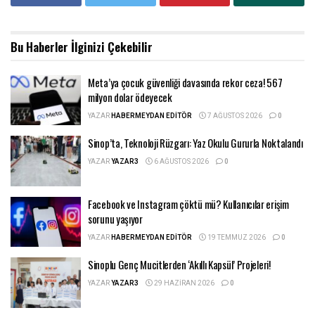
Bu Haberler
İlginizi Çekebilir
Meta’ya çocuk güvenliği davasında rekor ceza! 567
milyon dolar ödeyecek
YAZAR
HABERMEYDAN EDITÖR
7 AĞUSTOS 2026
0
Sinop’ta, Teknoloji Rüzgarı: Yaz Okulu Gururla Noktalandı
YAZAR
YAZAR3
6 AĞUSTOS 2026
0
Facebook ve Instagram çöktü mü? Kullanıcılar erişim
sorunu yaşıyor
YAZAR
HABERMEYDAN EDITÖR
19 TEMMUZ 2026
0
Sinoplu Genç Mucitlerden ‘Akıllı Kapsül’ Projeleri!
YAZAR
YAZAR3
29 HAZIRAN 2026
0