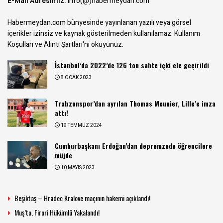
E-Mail Adresimiz:
info(@)habermeydan.com
Habermeydan.com bünyesinde yayınlanan yazılı veya görsel
içerikler izinsiz ve kaynak gösterilmeden kullanılamaz.
Kullanım
Koşulları ve Alıntı Şartları
'nı okuyunuz.
İstanbul’da 2022’de 126 ton sahte içki ele geçirildi
8 OCAK 2023
Trabzonspor’dan ayrılan Thomas Meunier, Lille’e imza
attı!
19 TEMMUZ 2024
Cumhurbaşkanı Erdoğan’dan depremzede öğrencilere
müjde
10 MAYIS 2023
Beşiktaş – Hradec Kralove maçının hakemi açıklandı!
Muş’ta, Firari Hükümlü Yakalandı!