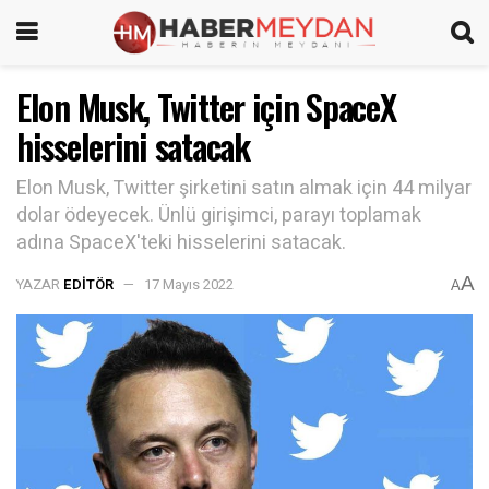
Elon Musk, Twitter için SpaceX
hisselerini satacak
Elon Musk, Twitter şirketini satın almak için 44 milyar
dolar ödeyecek. Ünlü girişimci, parayı toplamak
adına SpaceX'teki hisselerini satacak.
A
YAZAR
EDITÖR
17 Mayıs 2022
A