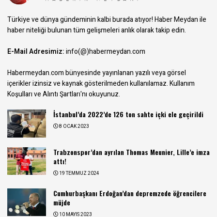
Türkiye ve dünya gündeminin kalbi burada atıyor! Haber Meydan ile
haber niteliği bulunan tüm gelişmeleri anlık olarak takip edin.
E-Mail Adresimiz:
info(@)habermeydan.com
Habermeydan.com bünyesinde yayınlanan yazılı veya görsel
içerikler izinsiz ve kaynak gösterilmeden kullanılamaz.
Kullanım
Koşulları ve Alıntı Şartları
'nı okuyunuz.
İstanbul’da 2022’de 126 ton sahte içki ele geçirildi
8 OCAK 2023
Trabzonspor’dan ayrılan Thomas Meunier, Lille’e imza
attı!
19 TEMMUZ 2024
Cumhurbaşkanı Erdoğan’dan depremzede öğrencilere
müjde
10 MAYIS 2023