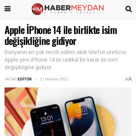
Apple İPhone 14 ile birlikte isim
değişikliğine gidiyor
Dünyanın en çok tercih edilen akıllı telefon üreticisi
Apple yeni iPhone 14 ile radikal bir karar ile isim
değişikliğine gidiyor.
A
YAZAR
EDITÖR
21 Haziran 2022
A