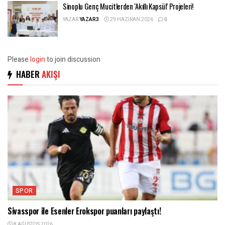
Sinoplu Genç Mucitlerden ‘Akıllı Kapsül’ Projeleri!
YAZAR
YAZAR3
29 HAZIRAN 2026
0
Please
login
to join discussion
HABER
AKIŞI
SPOR
Sivasspor ile Esenler Erokspor puanları paylaştı!
8 AĞUSTOS 2026