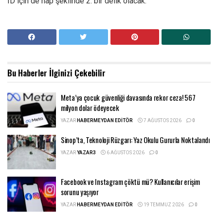
ID için de hap şeklinde 2. bir delik olacak.
Bu Haberler
İlginizi Çekebilir
Meta’ya çocuk güvenliği davasında rekor ceza! 567
milyon dolar ödeyecek
YAZAR
HABERMEYDAN EDITÖR
7 AĞUSTOS 2026
0
Sinop’ta, Teknoloji Rüzgarı: Yaz Okulu Gururla Noktalandı
YAZAR
YAZAR3
6 AĞUSTOS 2026
0
Facebook ve Instagram çöktü mü? Kullanıcılar erişim
sorunu yaşıyor
YAZAR
HABERMEYDAN EDITÖR
19 TEMMUZ 2026
0