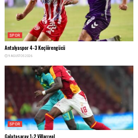
SPOR
Antalyaspor 4-3 Keçiörengücü
9 AĞUSTOS 2026
SPOR
Galatasaray 1-2 Villarreal