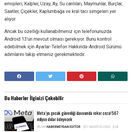
emojileri, Kalpler, Uzay, Ay, Su canlıları, Maymunlar, Burçlar,
Saatler, Çiçekler, Kaplumbağa ve kral tacı simgeleri yer
alıyor.
Ancak bu özelliği kullanabilmeniz için telefonunuzda
Android 13’ün mevcut olması gerekiyor. Bunu kontrol
edebilmek için Ayarlar-Telefon Hakkında-Android Sürümü
adımlarını takip etmeniz gerekmektedir.
Bu Haberler
İlginizi Çekebilir
Meta’ya çocuk güvenliği davasında rekor ceza! 567
milyon dolar ödeyecek
YAZAR
HABERMEYDAN EDITÖR
7 AĞUSTOS 2026
0