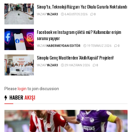
Sinop’ta, Teknoloji Rüzgarı: Yaz Okulu Gururla Noktalandı
YAZAR
YAZAR3
6 AĞUSTOS 2026
0
Facebook ve Instagram çöktü mü? Kullanıcılar erişim
sorunu yaşıyor
YAZAR
HABERMEYDAN EDITÖR
19 TEMMUZ 2026
0
Sinoplu Genç Mucitlerden ‘Akıllı Kapsül’ Projeleri!
YAZAR
YAZAR3
29 HAZIRAN 2026
0
Please
login
to join discussion
HABER
AKIŞI