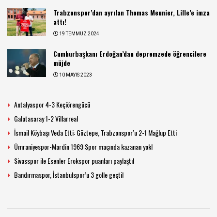
Trabzonspor’dan ayrılan Thomas Meunier, Lille’e imza
attı!
19 TEMMUZ 2024
Cumhurbaşkanı Erdoğan’dan depremzede öğrencilere
müjde
10 MAYIS 2023
Antalyaspor 4-3 Keçiörengücü
Galatasaray 1-2 Villarreal
İsmail Köybaşı Veda Etti: Göztepe, Trabzonspor’u 2-1 Mağlup Etti
Ümraniyespor-Mardin 1969 Spor maçında kazanan yok!
Sivasspor ile Esenler Erokspor puanları paylaştı!
Bandırmaspor, İstanbulspor’u 3 golle geçti!