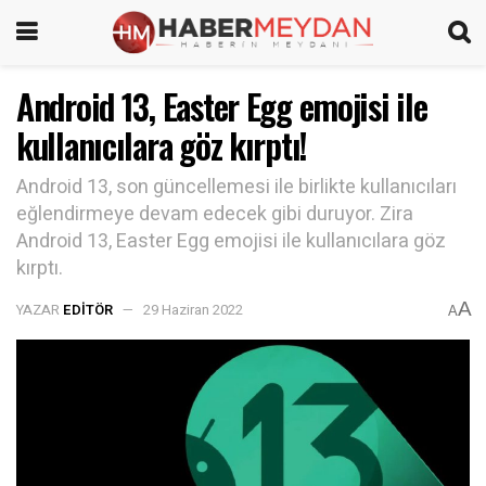
Android 13, Easter Egg emojisi ile
kullanıcılara göz kırptı!
Android 13, son güncellemesi ile birlikte kullanıcıları
eğlendirmeye devam edecek gibi duruyor. Zira
Android 13, Easter Egg emojisi ile kullanıcılara göz
kırptı.
A
YAZAR
EDITÖR
29 Haziran 2022
A