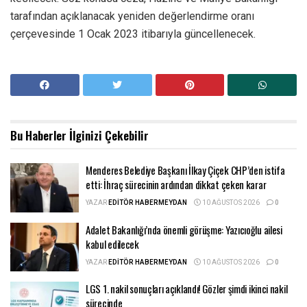
tarafından açıklanacak yeniden değerlendirme oranı
çerçevesinde 1 Ocak 2023 itibarıyla güncellenecek.
Bu Haberler
İlginizi Çekebilir
Menderes Belediye Başkanı İlkay Çiçek CHP’den istifa
etti: İhraç sürecinin ardından dikkat çeken karar
YAZAR
EDITÖR HABERMEYDAN
10 AĞUSTOS 2026
0
Adalet Bakanlığı’nda önemli görüşme: Yazıcıoğlu ailesi
kabul edilecek
YAZAR
EDITÖR HABERMEYDAN
10 AĞUSTOS 2026
0
LGS 1. nakil sonuçları açıklandı! Gözler şimdi ikinci nakil
sürecinde