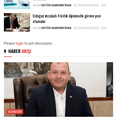
YAZAR
EDITÖR HABERMEYDAN
10 AĞUSTOS 2026
0
Erdoğan imzaladı: 4 kritik diplomatik göreve yeni
atamalar
YAZAR
EDITÖR HABERMEYDAN
10 AĞUSTOS 2026
0
Please
login
to join discussion
HABER
AKIŞI
GÜNDEM