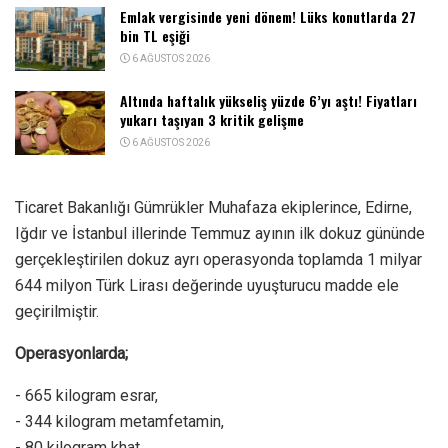
Emlak vergisinde yeni dönem! Lüks konutlarda 27
bin TL eşiği
6 AĞUSTOS 2026
Altında haftalık yükseliş yüzde 6’yı aştı! Fiyatları
yukarı taşıyan 3 kritik gelişme
6 AĞUSTOS 2026
Ticaret Bakanlığı Gümrükler Muhafaza ekiplerince, Edirne,
Iğdır ve İstanbul illerinde Temmuz ayının ilk dokuz gününde
gerçekleştirilen dokuz ayrı operasyonda toplamda 1 milyar
644 milyon Türk Lirası değerinde uyuşturucu madde ele
geçirilmiştir.
Operasyonlarda;
-⁠ ⁠665 kilogram esrar,
-⁠ ⁠344 kilogram metamfetamin,
-⁠ ⁠80 kilogram khat,