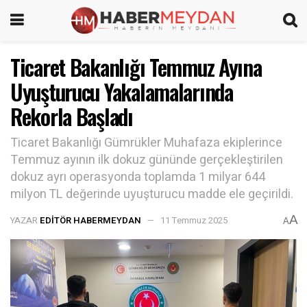
Ticaret Bakanlığı Temmuz Ayına
Uyuşturucu Yakalamalarında
Rekorla Başladı
Ticaret Bakanlığı Gümrükler Muhafaza ekiplerince
Temmuz ayının ilk dokuz gününde gerçekleştirilen
dokuz ayrı operasyonda toplamda 1 milyar 644
milyon TL değerinde uyuşturucu madde ele geçirildi.
A
YAZAR
EDITÖR HABERMEYDAN
11 Temmuz 2025
A