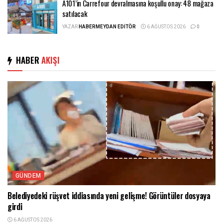
A101’in Carrefour devralmasına koşullu onay: 48 mağaza
satılacak
YAZAR
HABERMEYDAN EDITÖR
6 AĞUSTOS 2026
0
HABER
AKIŞI
GÜNDEM
Belediyedeki rüşvet iddiasında yeni gelişme! Görüntüler dosyaya
girdi
6 AĞUSTOS 2026