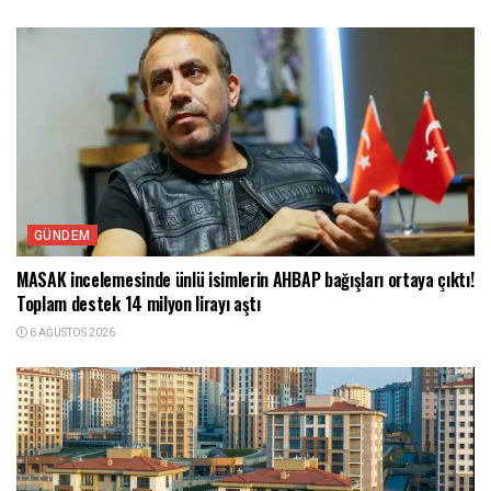
GÜNDEM
MASAK incelemesinde ünlü isimlerin AHBAP bağışları ortaya çıktı!
Toplam destek 14 milyon lirayı aştı
6 AĞUSTOS 2026