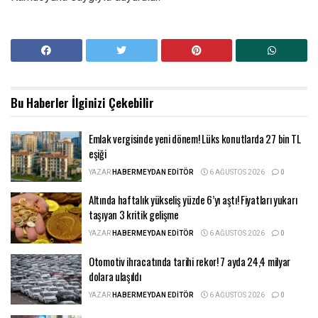
Bu Haberler
İlginizi Çekebilir
Emlak vergisinde yeni dönem! Lüks konutlarda 27 bin TL
eşiği
YAZAR
HABERMEYDAN EDITÖR
6 AĞUSTOS 2026
0
Altında haftalık yükseliş yüzde 6’yı aştı! Fiyatları yukarı
taşıyan 3 kritik gelişme
YAZAR
HABERMEYDAN EDITÖR
6 AĞUSTOS 2026
0
Otomotiv ihracatında tarihi rekor! 7 ayda 24,4 milyar
dolara ulaşıldı
YAZAR
HABERMEYDAN EDITÖR
6 AĞUSTOS 2026
0