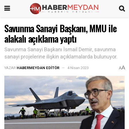
Savunma Sanayi Başkanı, MMU ile
alakalı açıklama yaptı
Savunma Sanayi Başkanı İsmail Demir, savunma
sanayi projelerine ilişkin açıklamalarda bulunuyor.
A
YAZAR
HABERMEYDAN EDITÖR
4 Nisan 2023
A