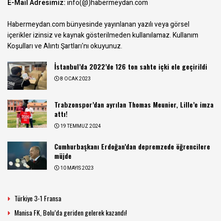
E-Mail Adresimiz:
info(@)habermeydan.com
Habermeydan.com bünyesinde yayınlanan yazılı veya görsel
içerikler izinsiz ve kaynak gösterilmeden kullanılamaz.
Kullanım
Koşulları ve Alıntı Şartları
'nı okuyunuz.
İstanbul’da 2022’de 126 ton sahte içki ele geçirildi
8 OCAK 2023
Trabzonspor’dan ayrılan Thomas Meunier, Lille’e imza
attı!
19 TEMMUZ 2024
Cumhurbaşkanı Erdoğan’dan depremzede öğrencilere
müjde
10 MAYIS 2023
Türkiye 3-1 Fransa
Manisa FK, Bolu’da geriden gelerek kazandı!