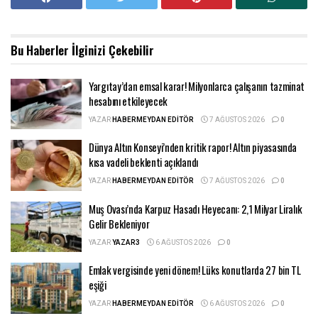
Bu Haberler
İlginizi Çekebilir
Yargıtay’dan emsal karar! Milyonlarca çalışanın tazminat
hesabını etkileyecek
YAZAR
HABERMEYDAN EDITÖR
7 AĞUSTOS 2026
0
Dünya Altın Konseyi’nden kritik rapor! Altın piyasasında
kısa vadeli beklenti açıklandı
YAZAR
HABERMEYDAN EDITÖR
7 AĞUSTOS 2026
0
Muş Ovası’nda Karpuz Hasadı Heyecanı: 2,1 Milyar Liralık
Gelir Bekleniyor
YAZAR
YAZAR3
6 AĞUSTOS 2026
0
Emlak vergisinde yeni dönem! Lüks konutlarda 27 bin TL
eşiği
YAZAR
HABERMEYDAN EDITÖR
6 AĞUSTOS 2026
0