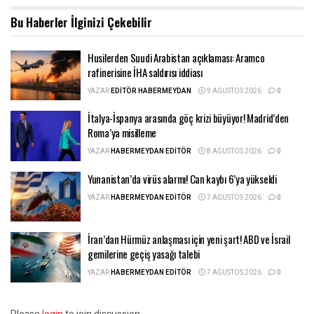
Bu Haberler
İlginizi Çekebilir
Husilerden Suudi Arabistan açıklaması: Aramco
rafinerisine İHA saldırısı iddiası
YAZAR
EDITÖR HABERMEYDAN
9 AĞUSTOS 2026
0
İtalya-İspanya arasında göç krizi büyüyor! Madrid’den
Roma’ya misilleme
YAZAR
HABERMEYDAN EDITÖR
8 AĞUSTOS 2026
0
Yunanistan’da virüs alarmı! Can kaybı 6’ya yükseldi
YAZAR
HABERMEYDAN EDITÖR
7 AĞUSTOS 2026
0
İran’dan Hürmüz anlaşması için yeni şart! ABD ve İsrail
gemilerine geçiş yasağı talebi
YAZAR
HABERMEYDAN EDITÖR
7 AĞUSTOS 2026
0