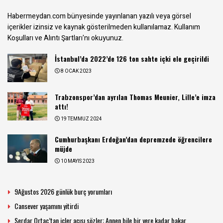
Habermeydan.com bünyesinde yayınlanan yazılı veya görsel
içerikler izinsiz ve kaynak gösterilmeden kullanılamaz.
Kullanım
Koşulları ve Alıntı Şartları
'nı okuyunuz.
İstanbul’da 2022’de 126 ton sahte içki ele geçirildi
8 OCAK 2023
Trabzonspor’dan ayrılan Thomas Meunier, Lille’e imza
attı!
19 TEMMUZ 2024
Cumhurbaşkanı Erdoğan’dan depremzede öğrencilere
müjde
10 MAYIS 2023
9Ağustos 2026 günlük burç yorumları
Cansever yaşamını yitirdi
Serdar Ortaç’tan içler acısı sözler: Annen bile bir yere kadar bakar