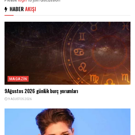
Please
login
to join discussion
HABER
AKIŞI
MAGAZIN
9Ağustos 2026 günlük burç yorumları
9 AĞUSTOS 2026