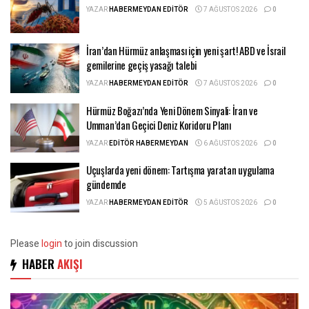
YAZAR
HABERMEYDAN EDITÖR
7 AĞUSTOS 2026
0
İran’dan Hürmüz anlaşması için yeni şart! ABD ve İsrail
gemilerine geçiş yasağı talebi
YAZAR
HABERMEYDAN EDITÖR
7 AĞUSTOS 2026
0
Hürmüz Boğazı’nda Yeni Dönem Sinyali: İran ve
Umman’dan Geçici Deniz Koridoru Planı
YAZAR
EDITÖR HABERMEYDAN
6 AĞUSTOS 2026
0
Uçuşlarda yeni dönem: Tartışma yaratan uygulama
gündemde
YAZAR
HABERMEYDAN EDITÖR
5 AĞUSTOS 2026
0
Please
login
to join discussion
HABER
AKIŞI