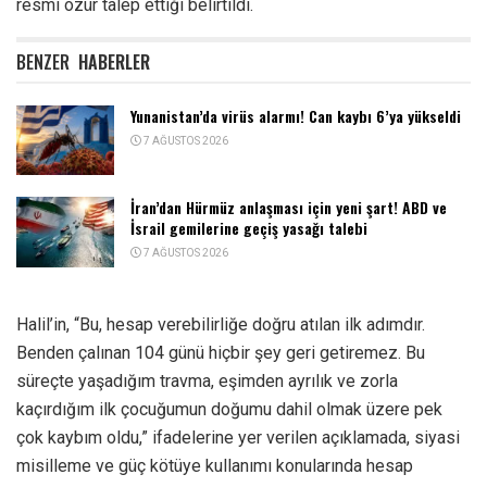
resmi özür talep ettiği belirtildi.
BENZER
HABERLER
Yunanistan’da virüs alarmı! Can kaybı 6’ya yükseldi
7 AĞUSTOS 2026
İran’dan Hürmüz anlaşması için yeni şart! ABD ve
İsrail gemilerine geçiş yasağı talebi
7 AĞUSTOS 2026
Halil’in, “Bu, hesap verebilirliğe doğru atılan ilk adımdır.
Benden çalınan 104 günü hiçbir şey geri getiremez. Bu
süreçte yaşadığım travma, eşimden ayrılık ve zorla
kaçırdığım ilk çocuğumun doğumu dahil olmak üzere pek
çok kaybım oldu,” ifadelerine yer verilen açıklamada, siyasi
misilleme ve güç kötüye kullanımı konularında hesap