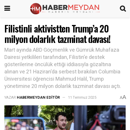
Filistinli aktivistten Trump’a 20
milyon dolarlık tazminat davası!
Mart ayında ABD Göçmenlik ve Gümrük Muhafaza
Dairesi yetkilileri tarafından, Filistin’e destek
gösterilerine öncülük ettiği iddiasıyla gözaltına
alınan ve 21 Haziran’da serbest bırakılan Columbia
Üniversitesi öğrencisi Mahmud Halil, Trump
yönetimine 20 milyon dolarlık tazminat davası açtı.
A
YAZAR
HABERMEYDAN EDITÖR
11 Temmuz 2025
A