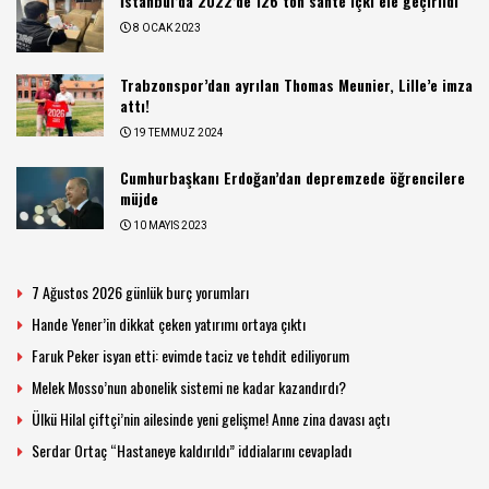
İstanbul’da 2022’de 126 ton sahte içki ele geçirildi
8 OCAK 2023
Trabzonspor’dan ayrılan Thomas Meunier, Lille’e imza
attı!
19 TEMMUZ 2024
Cumhurbaşkanı Erdoğan’dan depremzede öğrencilere
müjde
10 MAYIS 2023
7 Ağustos 2026 günlük burç yorumları
Hande Yener’in dikkat çeken yatırımı ortaya çıktı
Faruk Peker isyan etti: evimde taciz ve tehdit ediliyorum
Melek Mosso’nun abonelik sistemi ne kadar kazandırdı?
Ülkü Hilal çiftçi’nin ailesinde yeni gelişme! Anne zina davası açtı
Serdar Ortaç “Hastaneye kaldırıldı” iddialarını cevapladı