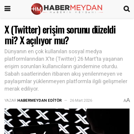
X (Twitter) erişim sorunu düzeldi
mi? X açılıyor mu?
Dünyanın en çok kullanılan sosyal medya
platformlarından X’te (Twitter) 26 Mart’ta yaşanan
erişim sorunları kullanıcıların gündemine oturdu.
Sabah saatlerinden itibaren akış yenilenmeyen ve
paylaşımlar yüklenmeyen platformla ilgili gelişmeler
merak ediliyor.
A
YAZAR
HABERMEYDAN EDITÖR
26 Mart 2026
A