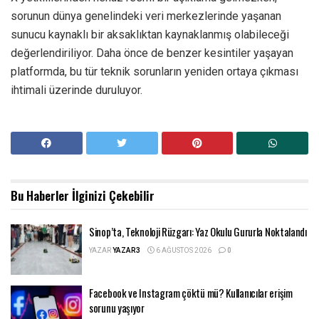
sorunun dünya genelindeki veri merkezlerinde yaşanan
sunucu kaynaklı bir aksaklıktan kaynaklanmış olabileceği
değerlendiriliyor. Daha önce de benzer kesintiler yaşayan
platformda, bu tür teknik sorunların yeniden ortaya çıkması
ihtimali üzerinde duruluyor.
Bu Haberler
İlginizi Çekebilir
Sinop’ta, Teknoloji Rüzgarı: Yaz Okulu Gururla Noktalandı
YAZAR
YAZAR3
6 AĞUSTOS 2026
0
Facebook ve Instagram çöktü mü? Kullanıcılar erişim
sorunu yaşıyor