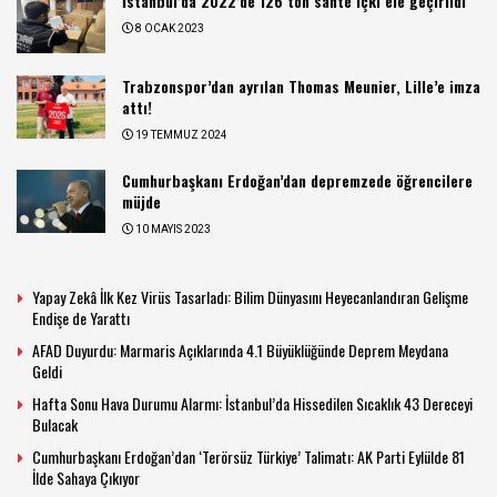
İstanbul’da 2022’de 126 ton sahte içki ele geçirildi
8 OCAK 2023
Trabzonspor’dan ayrılan Thomas Meunier, Lille’e imza
attı!
19 TEMMUZ 2024
Cumhurbaşkanı Erdoğan’dan depremzede öğrencilere
müjde
10 MAYIS 2023
Yapay Zekâ İlk Kez Virüs Tasarladı: Bilim Dünyasını Heyecanlandıran Gelişme
Endişe de Yarattı
AFAD Duyurdu: Marmaris Açıklarında 4.1 Büyüklüğünde Deprem Meydana
Geldi
Hafta Sonu Hava Durumu Alarmı: İstanbul’da Hissedilen Sıcaklık 43 Dereceyi
Bulacak
Cumhurbaşkanı Erdoğan’dan ‘Terörsüz Türkiye’ Talimatı: AK Parti Eylülde 81
İlde Sahaya Çıkıyor