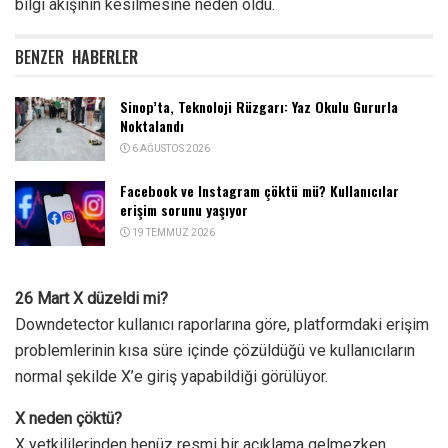
bilgi akışının kesilmesine neden oldu.
BENZER
HABERLER
Sinop’ta, Teknoloji Rüzgarı: Yaz Okulu Gururla
Noktalandı
6 AĞUSTOS 2026
Facebook ve Instagram çöktü mü? Kullanıcılar
erişim sorunu yaşıyor
19 TEMMUZ 2026
26 Mart X düzeldi mi?
Downdetector kullanıcı raporlarına göre, platformdaki erişim
problemlerinin kısa süre içinde çözüldüğü ve kullanıcıların
normal şekilde X’e giriş yapabildiği görülüyor.
X neden çöktü?
X yetkililerinden henüz resmi bir açıklama gelmezken,