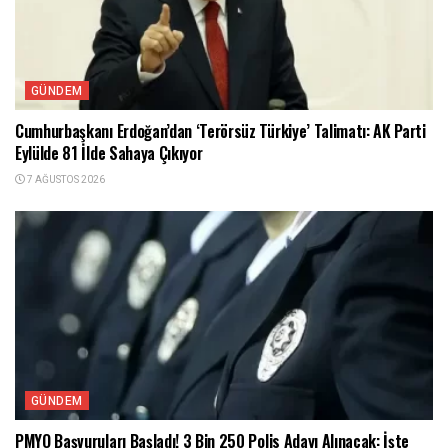
GÜNDEM
Cumhurbaşkanı Erdoğan’dan ‘Terörsüz Türkiye’ Talimatı: AK Parti
Eylülde 81 İlde Sahaya Çıkıyor
7 AĞUSTOS 2026
GÜNDEM
PMYO Başvuruları Başladı! 3 Bin 250 Polis Adayı Alınacak: İşte