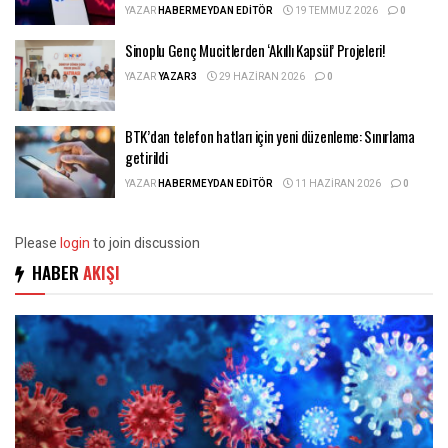
YAZAR
HABERMEYDAN EDITÖR
19 TEMMUZ 2026
0
Sinoplu Genç Mucitlerden ‘Akıllı Kapsül’ Projeleri!
YAZAR
YAZAR3
29 HAZIRAN 2026
0
BTK’dan telefon hatları için yeni düzenleme: Sınırlama
getirildi
YAZAR
HABERMEYDAN EDITÖR
11 HAZIRAN 2026
0
Please
login
to join discussion
HABER
AKIŞI