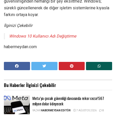
güvenilirliğinden herhangi bir şey eksiltmez. Windows;
sürekli güncellenerek de diğer işletim sistemlerine kıyasla
farkını ortaya koyar.
İlginizi Çekebilir
Windows 10 Kullanıcı Adı Değiştirme
habermeydan.com
Bu Haberler
İlginizi Çekebilir
Meta’ya çocuk güvenliği davasında rekor ceza! 567
milyon dolar ödeyecek
YAZAR
HABERMEYDAN EDITÖR
7 AĞUSTOS 2026
0