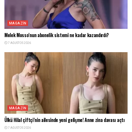
MAGAZIN
Melek Mosso’nun abonelik sistemi ne kadar kazandırdı?
7 AĞUSTOS 2026
MAGAZIN
Ülkü Hilal çiftçi’nin ailesinde yeni gelişme! Anne zina davası açtı
7 AĞUSTOS 2026