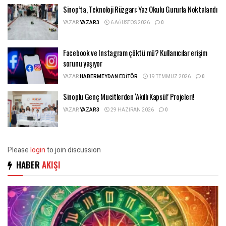
Sinop’ta, Teknoloji Rüzgarı: Yaz Okulu Gururla Noktalandı
YAZAR
YAZAR3
6 AĞUSTOS 2026
0
Facebook ve Instagram çöktü mü? Kullanıcılar erişim
sorunu yaşıyor
YAZAR
HABERMEYDAN EDITÖR
19 TEMMUZ 2026
0
Sinoplu Genç Mucitlerden ‘Akıllı Kapsül’ Projeleri!
YAZAR
YAZAR3
29 HAZIRAN 2026
0
Please
login
to join discussion
HABER
AKIŞI