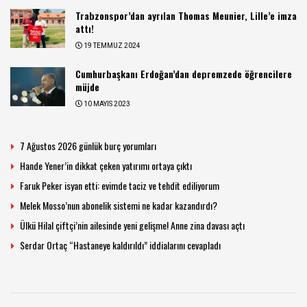
Trabzonspor’dan ayrılan Thomas Meunier, Lille’e imza
attı!
19 TEMMUZ 2024
Cumhurbaşkanı Erdoğan’dan depremzede öğrencilere
müjde
10 MAYIS 2023
7 Ağustos 2026 günlük burç yorumları
Hande Yener’in dikkat çeken yatırımı ortaya çıktı
Faruk Peker isyan etti: evimde taciz ve tehdit ediliyorum
Melek Mosso’nun abonelik sistemi ne kadar kazandırdı?
Ülkü Hilal çiftçi’nin ailesinde yeni gelişme! Anne zina davası açtı
Serdar Ortaç “Hastaneye kaldırıldı” iddialarını cevapladı