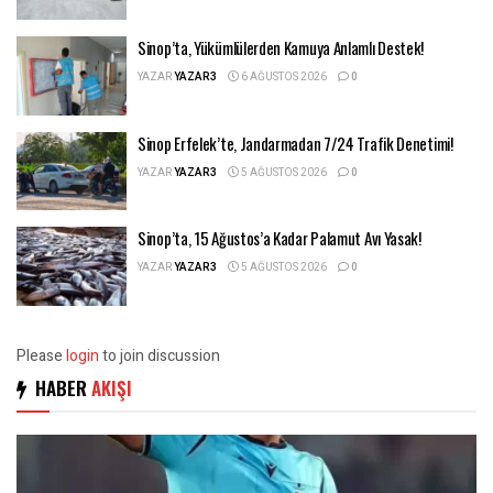
Sinop’ta, Yükümlülerden Kamuya Anlamlı Destek!
YAZAR
YAZAR3
6 AĞUSTOS 2026
0
Sinop Erfelek’te, Jandarmadan 7/24 Trafik Denetimi!
YAZAR
YAZAR3
5 AĞUSTOS 2026
0
Sinop’ta, 15 Ağustos’a Kadar Palamut Avı Yasak!
YAZAR
YAZAR3
5 AĞUSTOS 2026
0
Please
login
to join discussion
HABER
AKIŞI