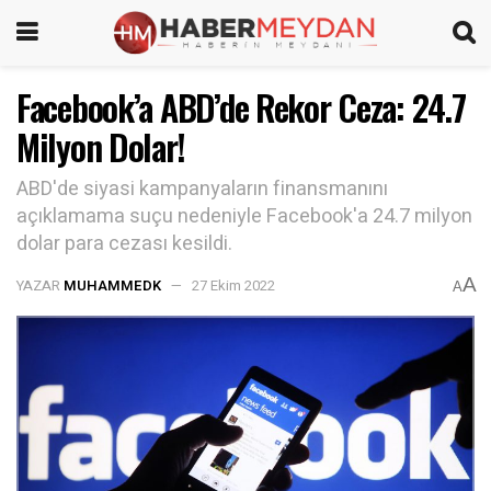
Facebook’a ABD’de Rekor Ceza: 24.7
Milyon Dolar!
ABD'de siyasi kampanyaların finansmanını
açıklamama suçu nedeniyle Facebook'a 24.7 milyon
dolar para cezası kesildi.
A
YAZAR
MUHAMMEDK
27 Ekim 2022
A