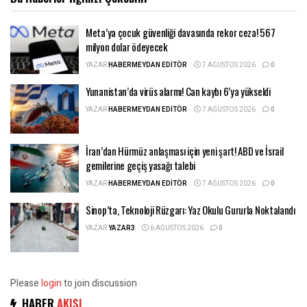
Meta’ya çocuk güvenliği davasında rekor ceza! 567
milyon dolar ödeyecek
YAZAR
HABERMEYDAN EDITÖR
7 AĞUSTOS 2026
0
Yunanistan’da virüs alarmı! Can kaybı 6’ya yükseldi
YAZAR
HABERMEYDAN EDITÖR
7 AĞUSTOS 2026
0
İran’dan Hürmüz anlaşması için yeni şart! ABD ve İsrail
gemilerine geçiş yasağı talebi
YAZAR
HABERMEYDAN EDITÖR
7 AĞUSTOS 2026
0
Sinop’ta, Teknoloji Rüzgarı: Yaz Okulu Gururla Noktalandı
YAZAR
YAZAR3
6 AĞUSTOS 2026
0
Please
login
to join discussion
HABER
AKIŞI