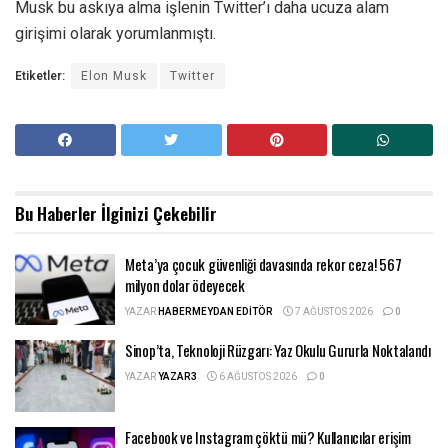
Musk bu askıya alma işlenin Twitter’ı daha ucuza alam
girişimi olarak yorumlanmıştı.
Etiketler:
Elon Musk
Twitter
Bu Haberler
İlginizi Çekebilir
Meta’ya çocuk güvenliği davasında rekor ceza! 567
milyon dolar ödeyecek
YAZAR
HABERMEYDAN EDITÖR
7 AĞUSTOS 2026
0
Sinop’ta, Teknoloji Rüzgarı: Yaz Okulu Gururla Noktalandı
YAZAR
YAZAR3
6 AĞUSTOS 2026
0
Facebook ve Instagram çöktü mü? Kullanıcılar erişim