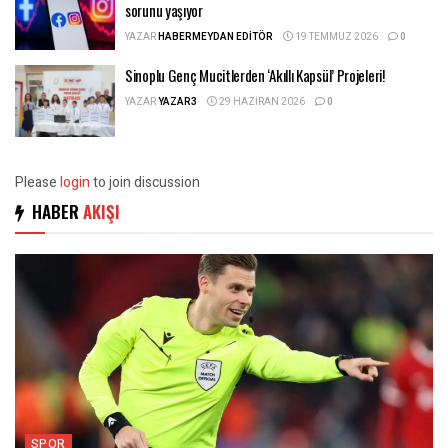
sorunu yaşıyor
YAZAR
HABERMEYDAN EDITÖR
19 TEMMUZ 2026
0
Sinoplu Genç Mucitlerden ‘Akıllı Kapsül’ Projeleri!
YAZAR
YAZAR3
29 HAZIRAN 2026
0
Please
login
to join discussion
HABER
AKIŞI
SPOR