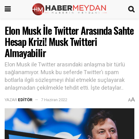
Elon Musk İle Twitter Arasında Sahte
Hesap Krizi! Musk Twitteri
Almayabilir
Elon Musk ile Twitter arasındaki anlaşma bir türlü
sağlanamıyor. Musk bu seferde Twitter’ı spam
botlarla ilgili sözleşmeyi ihlal etmekle suçlayarak
anlaşmadan çekilmekle tehdit etti. İşte detaylar..
A
YAZAR
EDITÖR
7 Haziran 2022
A