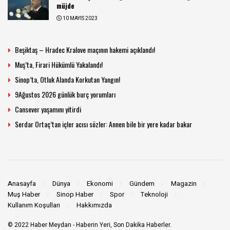
müjde
10 MAYIS 2023
Beşiktaş – Hradec Kralove maçının hakemi açıklandı!
Muş’ta, Firari Hükümlü Yakalandı!
Sinop’ta, Otluk Alanda Korkutan Yangın!
9Ağustos 2026 günlük burç yorumları
Cansever yaşamını yitirdi
Serdar Ortaç’tan içler acısı sözler: Annen bile bir yere kadar bakar
Anasayfa
Dünya
Ekonomi
Gündem
Magazin
Muş Haber
Sinop Haber
Spor
Teknoloji
Kullanım Koşulları
Hakkımızda
© 2022
Haber Meydan
- Haberin Yeri, Son Dakika Haberler.