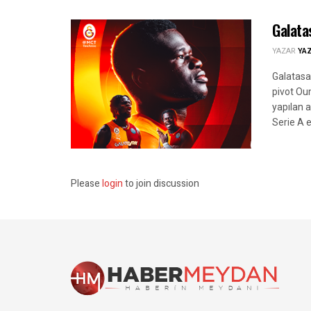
Galata
YAZAR
YA
Galatasa
pivot Ou
yapılan 
Serie A e
Please
login
to join discussion