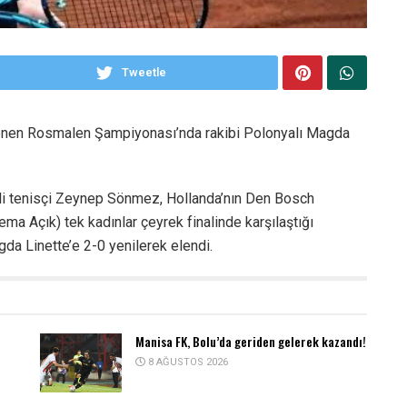
Tweetle
lenen Rosmalen Şampiyonası’nda rakibi Polonyalı Magda
li tenisçi Zeynep Sönmez, Hollanda’nın Den Bosch
 Açık) tek kadınlar çeyrek finalinde karşılaştığı
a Linette’e 2-0 yenilerek elendi.
Manisa FK, Bolu’da geriden gelerek kazandı!
8 AĞUSTOS 2026