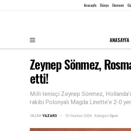
Anasayfa
Dünya
Ekonomi
G
ANASAYFA
Zeynep Sönmez, Rosmal
etti!
Milli tenisçi Zeynep Sönmez, Holland
rakibi Polonyalı Magda Linette'e 2-0 yen
YAZAR
YAZAR3
12 Haziran 2026
Kategori
Spor