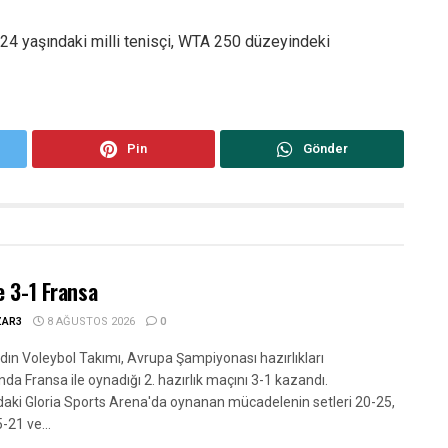
24 yaşındaki milli tenisçi, WTA 250 düzeyindeki
Pin
Gönder
e 3-1 Fransa
ZAR3
8 AĞUSTOS 2026
0
adın Voleybol Takımı, Avrupa Şampiyonası hazırlıkları
a Fransa ile oynadığı 2. hazırlık maçını 3-1 kazandı.
daki Gloria Sports Arena'da oynanan mücadelenin setleri 20-25,
-21 ve...