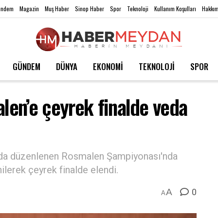
ündem
Magazin
Muş Haber
Sinop Haber
Spor
Teknoloji
Kullanım Koşulları
Hakkım
GÜNDEM
DÜNYA
EKONOMİ
TEKNOLOJİ
SPOR
en’e çeyrek finalde veda
a'da düzenlenen Rosmalen Şampiyonası'nda
ilerek çeyrek finalde elendi.
0
A
A