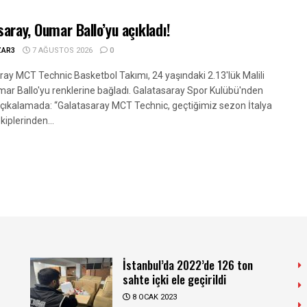
saray, Oumar Ballo’yu açıkladı!
ZAR3
7 AĞUSTOS 2026
0
ray MCT Technic Basketbol Takımı, 24 yaşındaki 2.13'lük Malili
mar Ballo'yu renklerine bağladı. Galatasaray Spor Kulübü'nden
açıkalamada: “Galatasaray MCT Technic, geçtiğimiz sezon İtalya
kiplerinden...
İstanbul’da 2022’de 126 ton
sahte içki ele geçirildi
8 OCAK 2023