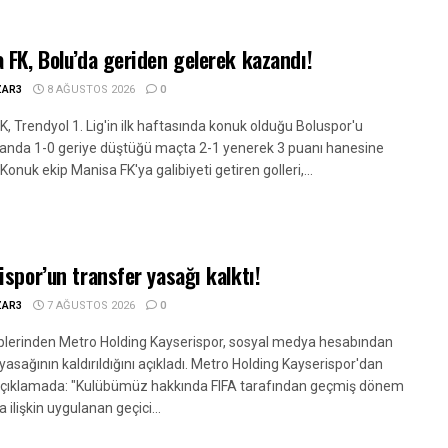
 FK, Bolu’da geriden gelerek kazandı!
ZAR3
8 AĞUSTOS 2026
0
, Trendyol 1. Lig'in ilk haftasında konuk olduğu Boluspor'u
nda 1-0 geriye düştüğü maçta 2-1 yenerek 3 puanı hanesine
 Konuk ekip Manisa FK'ya galibiyeti getiren golleri,...
ispor’un transfer yasağı kalktı!
ZAR3
7 AĞUSTOS 2026
0
kiplerinden Metro Holding Kayserispor, sosyal medya hesabından
yasağının kaldırıldığını açıkladı. Metro Holding Kayserispor'dan
açıklamada: "Kulübümüz hakkında FIFA tarafından geçmiş dönem
a ilişkin uygulanan geçici...