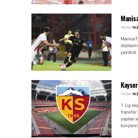
Manisa
YAZAR
YA
Manisa FK
deplasma
yazdırdı.
Kayser
YAZAR
YA
1. Lig e
transfer 
yapılan 
borçların