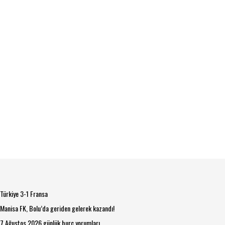
Türkiye 3-1 Fransa
Manisa FK, Bolu’da geriden gelerek kazandı!
7 Ağustos 2026 günlük burç yorumları