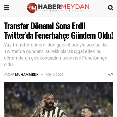
Transfer Dönemi Sona Erdi!
Twitter’da Fenerbahçe Gündem Oldu!
Yaz transfer dönemi dün gece itibarıyla son buldu.
Twitter'da gündemi sürekli olarak işgal eden bu
dönemde en çok konuşulan takım ise Fenerbahçe
oldu.
A
YAZAR
MUHAMMEDK
9 Eylül 2022
A