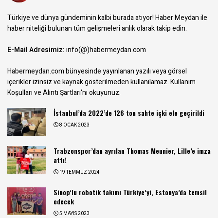
Türkiye ve dünya gündeminin kalbi burada atıyor! Haber Meydan ile
haber niteliği bulunan tüm gelişmeleri anlık olarak takip edin.
E-Mail Adresimiz:
info(@)habermeydan.com
Habermeydan.com bünyesinde yayınlanan yazılı veya görsel
içerikler izinsiz ve kaynak gösterilmeden kullanılamaz.
Kullanım
Koşulları ve Alıntı Şartları
'nı okuyunuz.
İstanbul’da 2022’de 126 ton sahte içki ele geçirildi
8 OCAK 2023
Trabzonspor’dan ayrılan Thomas Meunier, Lille’e imza
attı!
19 TEMMUZ 2024
Sinop’lu robotik takımı Türkiye’yi, Estonya’da temsil
edecek
5 MAYIS 2023