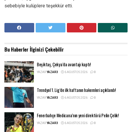
sebebiyle kulüplere teşekkür etti.
Bu Haberler
İlginizi Çekebilir
Beşiktaş, Çekya’da avantajı kaptı!
YAZAR
YAZAR3
6 AĞUSTOS 2026
0
Trendyol 1. Lig’de ilk haftanın hakemleri açıklandı!
YAZAR
YAZAR3
6 AĞUSTOS 2026
0
Fenerbahçe Medicana’nın yeni direktörü Pelin Çelik!
YAZAR
YAZAR3
6 AĞUSTOS 2026
0