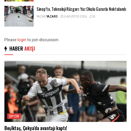
Sinop’ta, Teknoloji Rüzgarı: Yaz Okulu Gururla Noktalandı
YAZAR
YAZAR3
6 AĞUSTOS 2026
0
Please
login
to join discussion
HABER
AKIŞI
SPOR
Beşiktaş, Çekya’da avantajı kaptı!