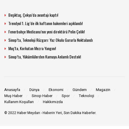
Beşiktaş, Çekya’da avantajı kaptı!
Trendyol 1. Lig’de ilk haftanın hakemleri açıklandı!
Fenerbahçe Medicana’nın yeni direktörü Pelin Çelik!
Sinop’ta, Teknoloji Rüzgarı: Yaz Okulu Gururla Noktalandı
Muş’ta, Korkutan Mezra Yangını!
Sinop’ta, Yükümlülerden Kamuya Anlamlı Destek!
Anasayfa
Dünya
Ekonomi
Gündem
Magazin
Muş Haber
Sinop Haber
Spor
Teknoloji
Kullanım Koşulları
Hakkımızda
© 2022
Haber Meydan
- Haberin Yeri, Son Dakika Haberler.