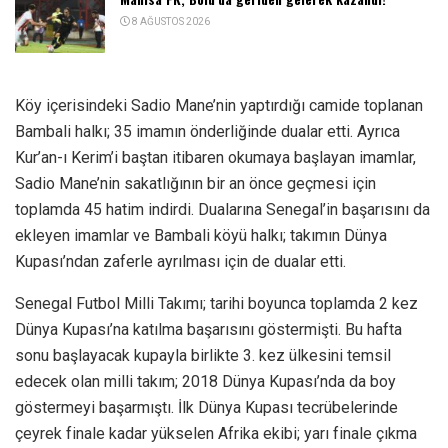
8 AĞUSTOS 2026
Köy içerisindeki Sadio Mane’nin yaptırdığı camide toplanan
Bambali halkı; 35 imamın önderliğinde dualar etti. Ayrıca
Kur’an-ı Kerim’i baştan itibaren okumaya başlayan imamlar,
Sadio Mane’nin sakatlığının bir an önce geçmesi için
toplamda 45 hatim indirdi. Dualarına Senegal’in başarısını da
ekleyen imamlar ve Bambali köyü halkı; takımın Dünya
Kupası’ndan zaferle ayrılması için de dualar etti.
Senegal Futbol Milli Takımı; tarihi boyunca toplamda 2 kez
Dünya Kupası’na katılma başarısını göstermişti. Bu hafta
sonu başlayacak kupayla birlikte 3. kez ülkesini temsil
edecek olan milli takım; 2018 Dünya Kupası’nda da boy
göstermeyi başarmıştı. İlk Dünya Kupası tecrübelerinde
çeyrek finale kadar yükselen Afrika ekibi; yarı finale çıkma