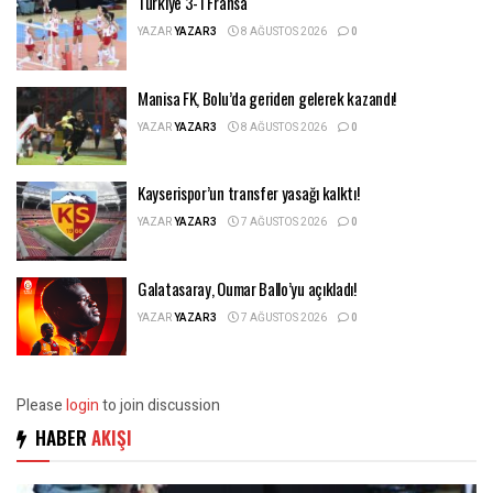
Türkiye 3-1 Fransa
YAZAR
YAZAR3
8 AĞUSTOS 2026
0
Manisa FK, Bolu’da geriden gelerek kazandı!
YAZAR
YAZAR3
8 AĞUSTOS 2026
0
Kayserispor’un transfer yasağı kalktı!
YAZAR
YAZAR3
7 AĞUSTOS 2026
0
Galatasaray, Oumar Ballo’yu açıkladı!
YAZAR
YAZAR3
7 AĞUSTOS 2026
0
Please
login
to join discussion
HABER
AKIŞI