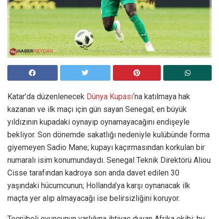
Katar’da düzenlenecek
Dünya Kupası
‘na katılmaya hak
kazanan ve ilk maçı için gün sayan Senegal; en büyük
yıldızının kupadaki oynayıp oynamayacağını endişeyle
bekliyor. Son dönemde sakatlığı nedeniyle kulübünde forma
giyemeyen Sadio Mane; kupayı kaçırmasından korkulan bir
numaralı isim konumundaydı. Senegal Teknik Direktörü Aliou
Cisse tarafından kadroya son anda davet edilen 30
yaşındaki hücumcunun; Hollanda’ya karşı oynanacak ilk
maçta yer alıp almayacağı ise belirsizliğini koruyor.
Tecrübeli oyuncunun varlığına ihtiyaç duyan Afrika ekibi; bu