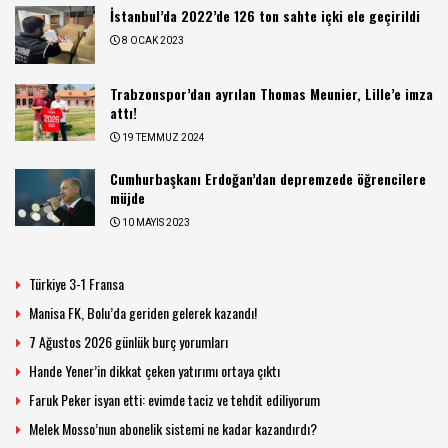
İstanbul’da 2022’de 126 ton sahte içki ele geçirildi
8 OCAK 2023
Trabzonspor’dan ayrılan Thomas Meunier, Lille’e imza
attı!
19 TEMMUZ 2024
Cumhurbaşkanı Erdoğan’dan depremzede öğrencilere
müjde
10 MAYIS 2023
Türkiye 3-1 Fransa
Manisa FK, Bolu’da geriden gelerek kazandı!
7 Ağustos 2026 günlük burç yorumları
Hande Yener’in dikkat çeken yatırımı ortaya çıktı
Faruk Peker isyan etti: evimde taciz ve tehdit ediliyorum
Melek Mosso’nun abonelik sistemi ne kadar kazandırdı?