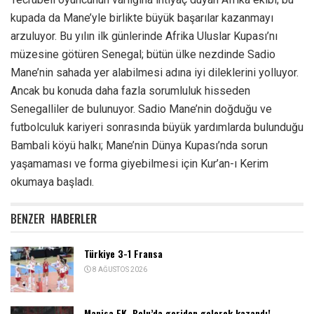
kupada da Mane’yle birlikte büyük başarılar kazanmayı
arzuluyor. Bu yılın ilk günlerinde Afrika Uluslar Kupası’nı
müzesine götüren Senegal; bütün ülke nezdinde Sadio
Mane’nin sahada yer alabilmesi adına iyi dileklerini yolluyor.
Ancak bu konuda daha fazla sorumluluk hisseden
Senegalliler de bulunuyor. Sadio Mane’nin doğduğu ve
futbolculuk kariyeri sonrasında büyük yardımlarda bulunduğu
Bambali köyü halkı; Mane’nin Dünya Kupası’nda sorun
yaşamaması ve forma giyebilmesi için Kur’an-ı Kerim
okumaya başladı.
BENZER
HABERLER
Türkiye 3-1 Fransa
8 AĞUSTOS 2026
Manisa FK, Bolu’da geriden gelerek kazandı!