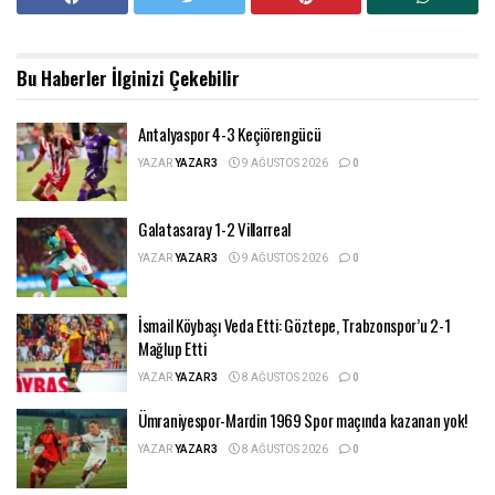
Bu Haberler
İlginizi Çekebilir
Antalyaspor 4-3 Keçiörengücü
YAZAR
YAZAR3
9 AĞUSTOS 2026
0
Galatasaray 1-2 Villarreal
YAZAR
YAZAR3
9 AĞUSTOS 2026
0
İsmail Köybaşı Veda Etti: Göztepe, Trabzonspor’u 2-1
Mağlup Etti
YAZAR
YAZAR3
8 AĞUSTOS 2026
0
Ümraniyespor-Mardin 1969 Spor maçında kazanan yok!
YAZAR
YAZAR3
8 AĞUSTOS 2026
0