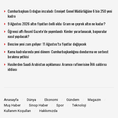
Cumhurbaşkanı Erdoğan imzaladı: Emniyet Genel Müdürlüğüne 6 bin 250 yeni
kadro
9 Ağustos 2026 altın fiyatları belli oldu: Gram ve çeyrek altın ne kadar?
Öğrenci affı Resmî Gazete’de yayımlandı: Kimler yararlanacak, başvurular
nasıl yapılacak?
Benzine yeni zam geliyor: 11 Ağustos’ta fiyatlar değişecek
Kamu kadrolarında yeni dönem: Cumhurbaşkanlığına dondurma ve serbest
bırakma yetkisi
Husilerden Suudi Arabistan açıklaması: Aramco rafinerisine İHA saldırısı
iddiası
Anasayfa
Dünya
Ekonomi
Gündem
Magazin
Muş Haber
Sinop Haber
Spor
Teknoloji
Kullanım Koşulları
Hakkımızda