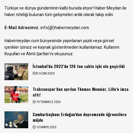
Türkiye ve dünya gündeminin kalbi burada atıyor! Haber Meydan ile
haber niteliği bulunan tüm gelişmeleri anlık olarak takip edin.
E-Mail Adresimiz:
info(@)habermeydan.com
Habermeydan.com bünyesinde yayınlanan yazılı veya görsel
içerikler izinsiz ve kaynak gösterilmeden kullanılamaz.
Kullanım
Koşulları ve Alıntı Şartları
'nı okuyunuz.
İstanbul’da 2022’de 126 ton sahte içki ele geçirildi
8 OCAK 2023
Trabzonspor’dan ayrılan Thomas Meunier, Lille’e imza
attı!
19 TEMMUZ 2024
Cumhurbaşkanı Erdoğan’dan depremzede öğrencilere
müjde
10 MAYIS 2023