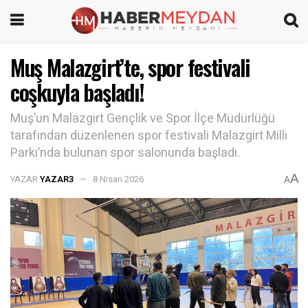
Muş Malazgirt’te, spor festivali
coşkuyla başladı!
Muş’un Malazgirt Gençlik ve Spor İlçe Müdürlüğü
tarafından düzenlenen spor festivali Malazgirt Milli
Parkı’nda bulunan spor salonunda başladı.
A
YAZAR
YAZAR3
8 Nisan 2026
A