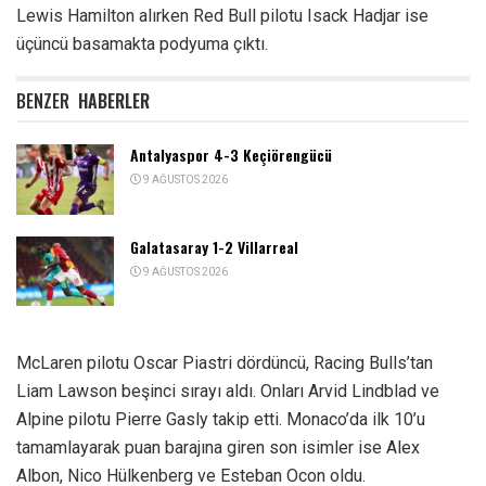
Lewis Hamilton alırken Red Bull pilotu Isack Hadjar ise
üçüncü basamakta podyuma çıktı.
BENZER
HABERLER
Antalyaspor 4-3 Keçiörengücü
9 AĞUSTOS 2026
Galatasaray 1-2 Villarreal
9 AĞUSTOS 2026
McLaren pilotu Oscar Piastri dördüncü, Racing Bulls’tan
Liam Lawson beşinci sırayı aldı. Onları Arvid Lindblad ve
Alpine pilotu Pierre Gasly takip etti. Monaco’da ilk 10’u
tamamlayarak puan barajına giren son isimler ise Alex
Albon, Nico Hülkenberg ve Esteban Ocon oldu.