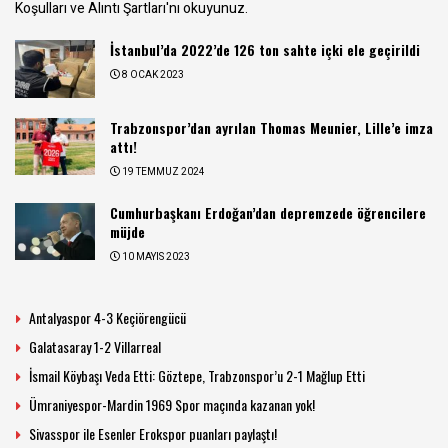
Koşulları ve Alıntı Şartları
'nı okuyunuz.
İstanbul’da 2022’de 126 ton sahte içki ele geçirildi
8 OCAK 2023
Trabzonspor’dan ayrılan Thomas Meunier, Lille’e imza
attı!
19 TEMMUZ 2024
Cumhurbaşkanı Erdoğan’dan depremzede öğrencilere
müjde
10 MAYIS 2023
Antalyaspor 4-3 Keçiörengücü
Galatasaray 1-2 Villarreal
İsmail Köybaşı Veda Etti: Göztepe, Trabzonspor’u 2-1 Mağlup Etti
Ümraniyespor-Mardin 1969 Spor maçında kazanan yok!
Sivasspor ile Esenler Erokspor puanları paylaştı!