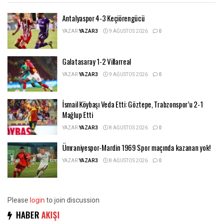
Antalyaspor 4-3 Keçiörengücü
YAZAR
YAZAR3
9 AĞUSTOS 2026
0
Galatasaray 1-2 Villarreal
YAZAR
YAZAR3
9 AĞUSTOS 2026
0
İsmail Köybaşı Veda Etti: Göztepe, Trabzonspor’u 2-1
Mağlup Etti
YAZAR
YAZAR3
8 AĞUSTOS 2026
0
Ümraniyespor-Mardin 1969 Spor maçında kazanan yok!
YAZAR
YAZAR3
8 AĞUSTOS 2026
0
Please
login
to join discussion
HABER
AKIŞI