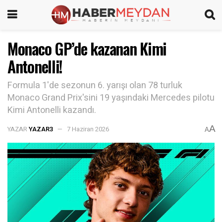
Monaco GP’de kazanan Kimi
Antonelli!
Formula 1'de sezonun 6. yarışı olan 78 turluk
Monaco Grand Prix'sini 19 yaşındaki Mercedes pilotu
Kimi Antonelli kazandı.
A
YAZAR
YAZAR3
7 Haziran 2026
A