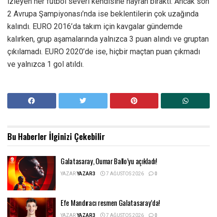
izleyen her futbol severi kendisine hayran bıraktı. Ancak son
2 Avrupa Şampiyonası’nda ise beklentilerin çok uzağında
kalındı. EURO 2016’da takım için kavgalar gündemde
kalırken, grup aşamalarında yalnızca 3 puan alındı ve gruptan
çıkılamadı. EURO 2020’de ise, hiçbir maçtan puan çıkmadı
ve yalnızca 1 gol atıldı.
Bu Haberler
İlginizi Çekebilir
Galatasaray, Oumar Ballo’yu açıkladı!
YAZAR
YAZAR3
7 AĞUSTOS 2026
0
Efe Mandıracı resmen Galatasaray’da!
YAZAR
YAZAR3
7 AĞUSTOS 2026
0