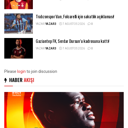
Trabzonspor’dan, Folcarelli için sakatlık açıklaması!
YAZAR
YAZAR3
7 AĞUSTOS 2026
0
Gaziantep FK, Serdar Dursun’u kadrosuna kattı!
YAZAR
YAZAR3
7 AĞUSTOS 2026
0
Please
login
to join discussion
HABER
AKIŞI