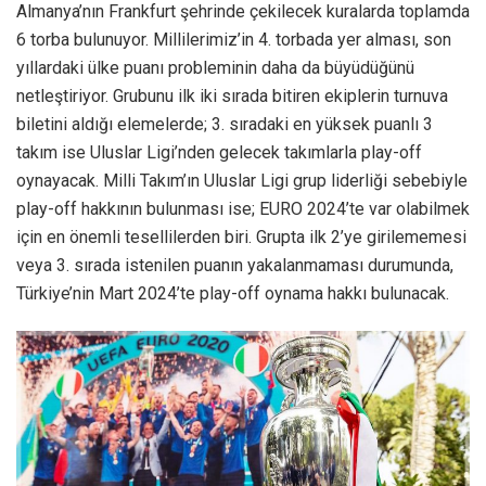
Almanya’nın Frankfurt şehrinde çekilecek kuralarda toplamda
6 torba bulunuyor. Millilerimiz’in 4. torbada yer alması, son
yıllardaki ülke puanı probleminin daha da büyüdüğünü
netleştiriyor. Grubunu ilk iki sırada bitiren ekiplerin turnuva
biletini aldığı elemelerde; 3. sıradaki en yüksek puanlı 3
takım ise Uluslar Ligi’nden gelecek takımlarla play-off
oynayacak. Milli Takım’ın Uluslar Ligi grup liderliği sebebiyle
play-off hakkının bulunması ise; EURO 2024’te var olabilmek
için en önemli tesellilerden biri. Grupta ilk 2’ye girilememesi
veya 3. sırada istenilen puanın yakalanmaması durumunda,
Türkiye’nin Mart 2024’te play-off oynama hakkı bulunacak.