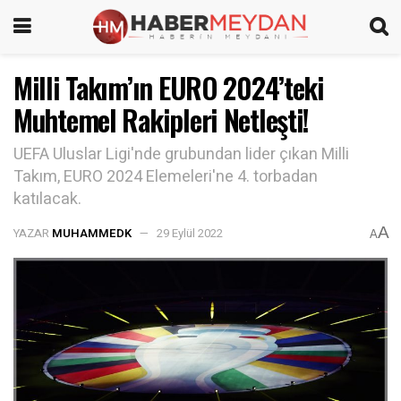
Milli Takım’ın EURO 2024’teki
Muhtemel Rakipleri Netleşti!
UEFA Uluslar Ligi'nde grubundan lider çıkan Milli
Takım, EURO 2024 Elemeleri'ne 4. torbadan
katılacak.
A
YAZAR
MUHAMMEDK
29 Eylül 2022
A