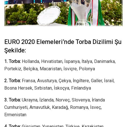
EURO 2020 Elemeleri’nde Torba Dizilimi Şu
Şekilde:
1. Torba:
Hollanda, Hırvatistan, İspanya, İtalya, Danimarka,
Portekiz, Belçika, Macaristan, İsviçre, Polonya
2. Torba:
Fransa, Avusturya, Çekya, İngiltere, Galler, İsrail,
Bosna Hersek, Sırbistan, İskoçya, Finlandiya
3. Torba:
Ukrayna, İzlanda, Norveç, Slovenya, İrlanda
Cumhuriyeti, Arnavutluk, Karadağ, Romanya, İsveç,
Ermenistan
4. Torba:
Gürcistan, Yunanistan, Türkiye, Kazakistan,