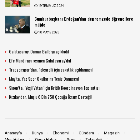
19 TEMMUZ 2024
Cumhurbaşkanı Erdoğan’dan depremzede öğrencilere
müjde
10 MAYIS 2023
Galatasaray, Oumar Ballo’yu açıkladı!
Efe Mandıracı resmen Galatasaray’da!
Trabzonspor’dan, Folcarelli için sakatlık açıklaması!
Muş’ta, Yaz Spor Okullarına Tenis Damgası!
Sinop’ta, ‘Yeşil Vatan’ İçin Kritik Koordinasyon Toplantısı!
Kızılay’dan, Muşlu 6 Bin 758 Çocuğa İkram Desteği!
Anasayfa
Dünya
Ekonomi
Gündem
Magazin
Muş Haber
Sinop Haber
Spor
Teknoloji