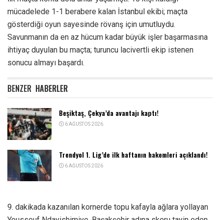
mücadelede 1-1 berabere kalan İstanbul ekibi; maçta
gösterdiği oyun sayesinde rövanş için umutluydu.
Savunmanın da en az hücum kadar büyük işler başarmasına
ihtiyaç duyulan bu maçta; turuncu lacivertli ekip istenen
sonucu almayı başardı.
BENZER
HABERLER
Beşiktaş, Çekya’da avantajı kaptı!
6 AĞUSTOS 2026
Trendyol 1. Lig’de ilk haftanın hakemleri açıklandı!
6 AĞUSTOS 2026
9. dakikada kazanılan kornerde topu kafayla ağlara yollayan
Youssouf Ndayishimiye, Başakşehir adına skoru tayin eden