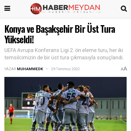
Konya ve Başakşehir Bir Üst Tura
Yükseldi!
UEFA Avrupa Konferans Ligi 2. ön eleme turu, her iki
temsilcimizin de bir üst tura çıkmasıyla sonuçlandı.
A
YAZAR
MUHAMMEDK
29 Temmuz 2022
A