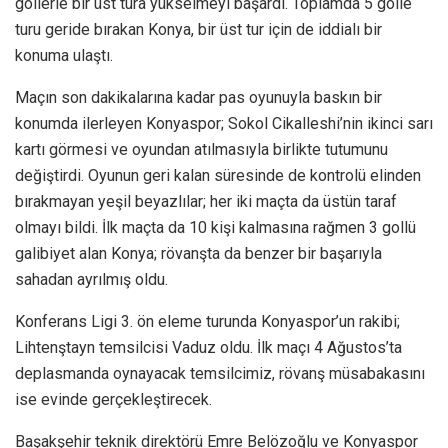
gollerle bir üst tura yükselmeyi başardı. Toplamda 5 golle
turu geride bırakan Konya, bir üst tur için de iddialı bir
konuma ulaştı.
Maçın son dakikalarına kadar pas oyunuyla baskın bir
konumda ilerleyen Konyaspor; Sokol Cikalleshi’nin ikinci sarı
kartı görmesi ve oyundan atılmasıyla birlikte tutumunu
değiştirdi. Oyunun geri kalan süresinde de kontrolü elinden
bırakmayan yeşil beyazlılar; her iki maçta da üstün taraf
olmayı bildi. İlk maçta da 10 kişi kalmasına rağmen 3 gollü
galibiyet alan Konya; rövanşta da benzer bir başarıyla
sahadan ayrılmış oldu.
Konferans Ligi 3. ön eleme turunda Konyaspor’un rakibi;
Lihtenştayn temsilcisi Vaduz oldu. İlk maçı 4 Ağustos’ta
deplasmanda oynayacak temsilcimiz, rövanş müsabakasını
ise evinde gerçekleştirecek.
Başakşehir teknik direktörü Emre Belözoğlu ve Konyaspor