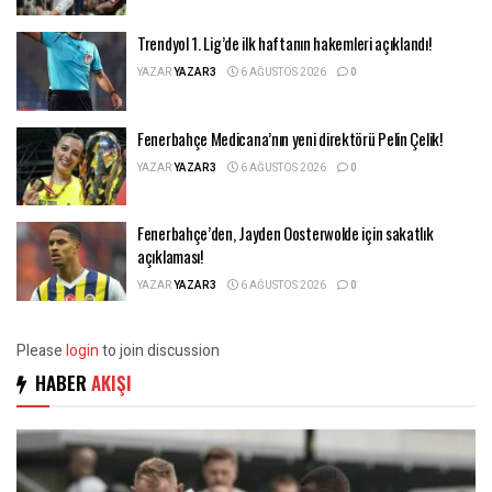
Trendyol 1. Lig’de ilk haftanın hakemleri açıklandı!
YAZAR
YAZAR3
6 AĞUSTOS 2026
0
Fenerbahçe Medicana’nın yeni direktörü Pelin Çelik!
YAZAR
YAZAR3
6 AĞUSTOS 2026
0
Fenerbahçe’den, Jayden Oosterwolde için sakatlık
açıklaması!
YAZAR
YAZAR3
6 AĞUSTOS 2026
0
Please
login
to join discussion
HABER
AKIŞI