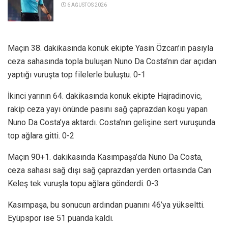
6 AĞUSTOS 2026
Maçın 38. dakikasında konuk ekipte Yasin Özcan’ın pasıyla
ceza sahasında topla buluşan Nuno Da Costa’nın dar açıdan
yaptığı vuruşta top filelerle buluştu. 0-1
İkinci yarının 64. dakikasında konuk ekipte Hajradinovic,
rakip ceza yayı önünde pasını sağ çaprazdan koşu yapan
Nuno Da Costa’ya aktardı. Costa’nın gelişine sert vuruşunda
top ağlara gitti. 0-2
Maçın 90+1. dakikasında Kasımpaşa’da Nuno Da Costa,
ceza sahası sağ dışı sağ çaprazdan yerden ortasında Can
Keleş tek vuruşla topu ağlara gönderdi. 0-3
Kasımpaşa, bu sonucun ardından puanını 46’ya yükseltti.
Eyüpspor ise 51 puanda kaldı.