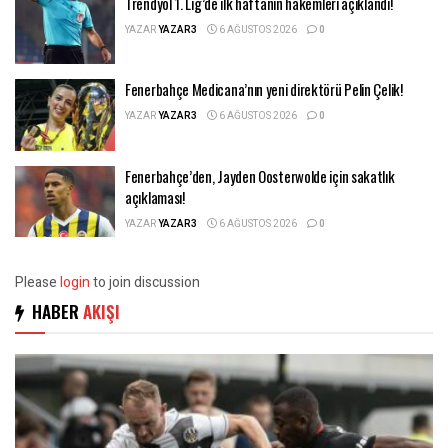
Trendyol 1. Lig’de ilk haftanın hakemleri açıklandı!
YAZAR
YAZAR3
6 AĞUSTOS 2026
0
Fenerbahçe Medicana’nın yeni direktörü Pelin Çelik!
YAZAR
YAZAR3
6 AĞUSTOS 2026
0
Fenerbahçe’den, Jayden Oosterwolde için sakatlık
açıklaması!
YAZAR
YAZAR3
6 AĞUSTOS 2026
0
Please
login
to join discussion
HABER
AKIŞI