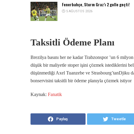
Fenerbahçe, Sturm Graz’ı 2 golle geçti!
5 AĞUSTOS 2026
Taksitli Ödeme Planı
Brezilya basını her ne kadar Trabzonspor ’un 6 milyon 
düşük bir maliyetle stoper işini çözmek istediklerini b
düşünmediği Axel Tuanzebe ve Strasbourg’tanDjiku d
bonservisini taksitli bir ödeme planıyla çözmek istiyor
Kaynak:
Fanatik
Paylaş
Tweetle