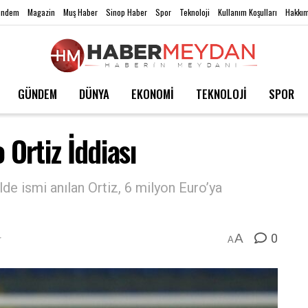
ündem
Magazin
Muş Haber
Sinop Haber
Spor
Teknoloji
Kullanım Koşulları
Hakkım
GÜNDEM
DÜNYA
EKONOMİ
TEKNOLOJİ
SPOR
 Ortiz İddiası
de ismi anılan Ortiz, 6 milyon Euro’ya
0
A
r
A