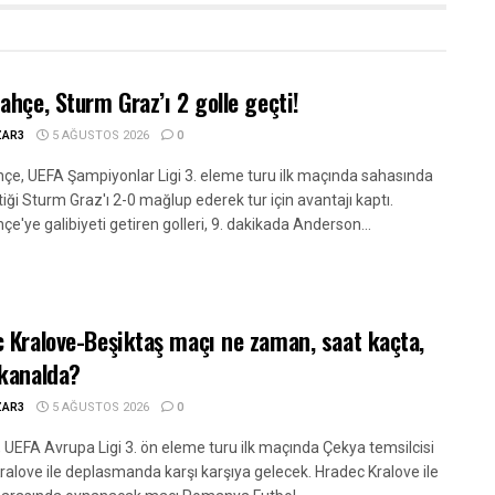
ahçe, Sturm Graz’ı 2 golle geçti!
ZAR3
5 AĞUSTOS 2026
0
çe, UEFA Şampiyonlar Ligi 3. eleme turu ilk maçında sahasında
iği Sturm Graz'ı 2-0 mağlup ederek tur için avantajı kaptı.
e'ye galibiyeti getiren golleri, 9. dakikada Anderson...
 Kralove-Beşiktaş maçı ne zaman, saat kaçta,
kanalda?
ZAR3
5 AĞUSTOS 2026
0
, UEFA Avrupa Ligi 3. ön eleme turu ilk maçında Çekya temsilcisi
ralove ile deplasmanda karşı karşıya gelecek. Hradec Kralove ile