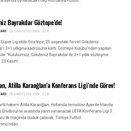
 arasında oynanacak maçı Romanya Futbol...
iz Bayrakdar Göztepe’de!
ZAR3
5 AĞUSTOS 2026
0
 Süper Lig ekibi Göztepe, 25 yaşındaki forvet Gökdeniz
r'ı 3+1 yıllığına kadrosuna kattı. Göztepe Kulübü'nden yapılan
da: “Kulübümüz, Gökdeniz Bayrakdar ile 3+1 yıllık sözleşme
 23 Kasım...
an, Atilla Karaoğlan’a Konferans Ligi’nde Görev!
ZAR3
5 AĞUSTOS 2026
0
rtlı hakem Atilla Karaoğlan, Hollanda temsilcisi Ajax ile İrlanda
si Shelbourne arasında yarın oynanacak UEFA Konferans Ligi 3.
ru ilk maçında düdük çalacak. Türkiye Futbol
onu'ndan...