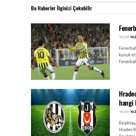
Bu Haberler
İlginizi Çekebilir
Fenerb
YAZAR
YA
Fenerbah
konuk ett
Fenerbahç
Hradec
hangi 
YAZAR
YA
Beşiktaş
Hradec K