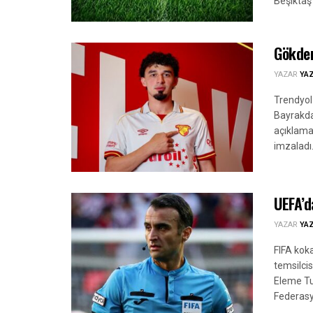
Beşiktaş
Gökden
YAZAR
YA
Trendyol
Bayrakda
açıklama
imzaladı.
UEFA’d
YAZAR
YA
FIFA koka
temsilci
Eleme Tu
Federasy