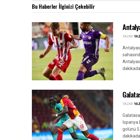
Bu Haberler
İlginizi Çekebilir
Antaly
YAZAR
YA
Antalyas
sahasınd
Antalyasp
dakikada 
Galatas
YAZAR
YA
Galatasa
İspanya L
golünü 5.
dakikada