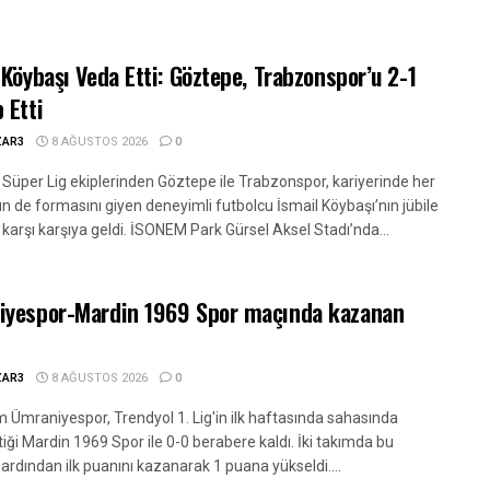
 Köybaşı Veda Etti: Göztepe, Trabzonspor’u 2-1
 Etti
ZAR3
8 AĞUSTOS 2026
0
 Süper Lig ekiplerinden Göztepe ile Trabzonspor, kariyerinde her
ün de formasını giyen deneyimli futbolcu İsmail Köybaşı’nın jübile
karşı karşıya geldi. İSONEM Park Gürsel Aksel Stadı’nda...
iyespor-Mardin 1969 Spor maçında kazanan
ZAR3
8 AĞUSTOS 2026
0
 Ümraniyespor, Trendyol 1. Lig'in ilk haftasında sahasında
iği Mardin 1969 Spor ile 0-0 berabere kaldı. İki takımda bu
ardından ilk puanını kazanarak 1 puana yükseldi....