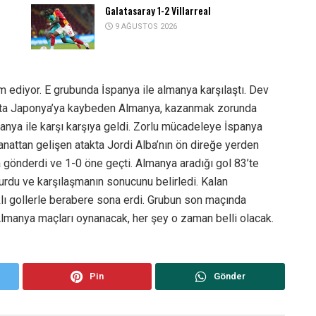
Galatasaray 1-2 Villarreal
9 AĞUSTOS 2026
diyor. E grubunda İspanya ile almanya karşılaştı. Dev
maçta Japonya’ya kaybeden Almanya, kazanmak zorunda
nya ile karşı karşıya geldi. Zorlu mücadeleye İspanya
kanattan gelişen atakta Jordi Alba’nın ön direğe yerden
gönderdi ve 1-0 öne geçti. Almanya aradığı gol 83’te
vurdu ve karşılaşmanın sonucunu belirledi. Kalan
lı gollerle berabere sona erdi. Grubun son maçında
anya maçları oynanacak, her şey o zaman belli olacak.
Pin
Gönder