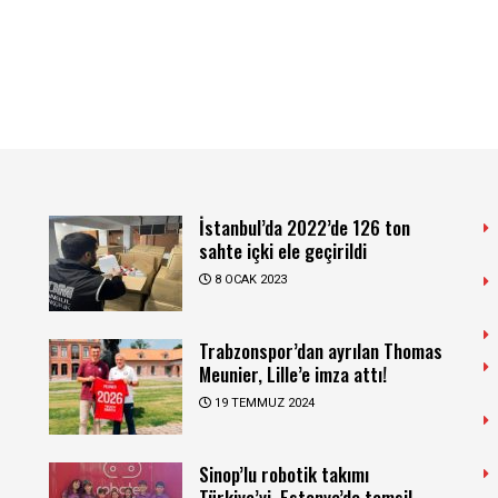
İstanbul’da 2022’de 126 ton
sahte içki ele geçirildi
8 OCAK 2023
Trabzonspor’dan ayrılan Thomas
Meunier, Lille’e imza attı!
19 TEMMUZ 2024
Sinop’lu robotik takımı
Türkiye’yi, Estonya’da temsil