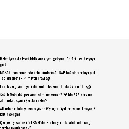
Belediyedeki rüşvet iddiasında yeni gelişme! Görüntüler dosyaya
girdi
MASAK incelemesinde ünlü isimlerin AHBAP bağışları ortaya çıktı!
Toplam destek 14 milyon lirayı aştı
Emlak vergisinde yeni dönem! Lüks konutlarda 27 bin TL eşiği
Sağlık Bakanlığı personel alımı ne zaman? 26 bin 673 personel
alımında başvuru şartları neler?
Altında haftalık yükseliş yüzde 6’yı aştı! Fiyatları yukarı taşıyan 3
kritik gelişme
Çerçeve yasa teklifi TBMM’de! Kimler yararlanabilecek, hangi
şartlar uygulanacak?