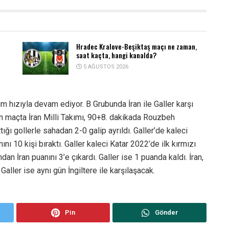
Hradec Kralove-Beşiktaş maçı ne zaman,
saat kaçta, hangi kanalda?
5 AĞUSTOS 2026
hızıyla devam ediyor. B Grubunda İran ile Galler karşı
n maçta İran Milli Takımı, 90+8. dakikada Rouzbeh
ı gollerle sahadan 2-0 galip ayrıldı. Galler’de kaleci
ı 10 kişi bıraktı. Galler kaleci Katar 2022’de ilk kırmızı
ndan İran puanını 3’e çıkardı. Galler ise 1 puanda kaldı. İran,
ller ise aynı gün İngiltere ile karşılaşacak.
Pin
Gönder