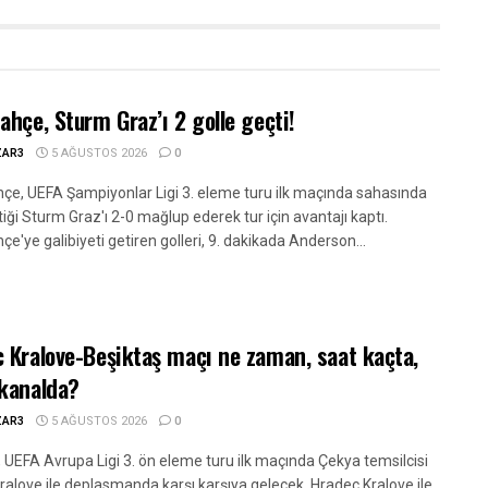
ahçe, Sturm Graz’ı 2 golle geçti!
ZAR3
5 AĞUSTOS 2026
0
çe, UEFA Şampiyonlar Ligi 3. eleme turu ilk maçında sahasında
iği Sturm Graz'ı 2-0 mağlup ederek tur için avantajı kaptı.
e'ye galibiyeti getiren golleri, 9. dakikada Anderson...
 Kralove-Beşiktaş maçı ne zaman, saat kaçta,
kanalda?
ZAR3
5 AĞUSTOS 2026
0
, UEFA Avrupa Ligi 3. ön eleme turu ilk maçında Çekya temsilcisi
ralove ile deplasmanda karşı karşıya gelecek. Hradec Kralove ile