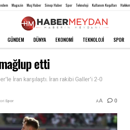
ündem
Magazin
Muş Haber
Sinop Haber
Spor
Teknoloji
Kullanım Koşulları
Hakkım
GÜNDEM
DÜNYA
EKONOMİ
TEKNOLOJİ
SPOR
 mağlup etti
e İran karşılaştı. İran rakibi Galler'i 2-0
0
A
ori
Spor
A