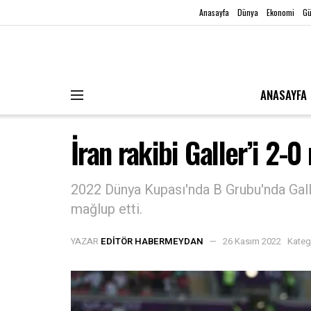
Anasayfa
Dünya
Ekonomi
G
ANASAYFA
İran rakibi Galler’i 2-0
2022 Dünya Kupası'nda B Grubu'nda Galler'l
mağlup etti.
YAZAR
EDITÖR HABERMEYDAN
26 Kasım 2022
Kateg