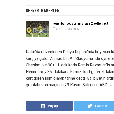
BENZER
HABERLER
Fenerbahçe, Sturm Graz’ı 2 golle geçti!
5 AĞUSTOS 2026
Katar’da düzenlenen Dünya Kupası’nda heyecan tüm 
karşıya geldi. Ahmad bin Ali Stadyumu’nda oynana
Cheshmi ve 90+11. dakikada Ramin Rezaeian’in attığ
Hennessey 86. dakikada kırmızı kart görerek takımın
kart gören isim olarak tarihe geçti. Galibiyetin ardı
gruptaki son maçında 29 Kasım Salı günü ABD ile, Ga
Paylaş
Tweetle