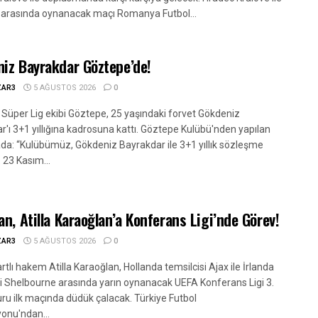
 arasında oynanacak maçı Romanya Futbol...
iz Bayrakdar Göztepe’de!
ZAR3
5 AĞUSTOS 2026
0
 Süper Lig ekibi Göztepe, 25 yaşındaki forvet Gökdeniz
r'ı 3+1 yıllığına kadrosuna kattı. Göztepe Kulübü'nden yapılan
da: “Kulübümüz, Gökdeniz Bayrakdar ile 3+1 yıllık sözleşme
 23 Kasım...
an, Atilla Karaoğlan’a Konferans Ligi’nde Görev!
ZAR3
5 AĞUSTOS 2026
0
rtlı hakem Atilla Karaoğlan, Hollanda temsilcisi Ajax ile İrlanda
si Shelbourne arasında yarın oynanacak UEFA Konferans Ligi 3.
ru ilk maçında düdük çalacak. Türkiye Futbol
onu'ndan...