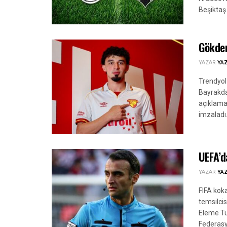
Beşiktaş
Gökden
YAZAR
YA
Trendyol
Bayrakda
açıklama
imzaladı.
UEFA’d
YAZAR
YA
FIFA koka
temsilci
Eleme Tu
Federasy