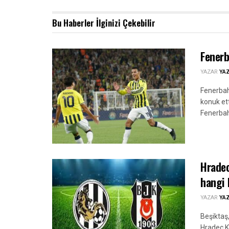
Bu Haberler
İlginizi Çekebilir
Fenerb
YAZAR
YA
Fenerbah
konuk ett
Fenerbahç
Hradec
hangi 
YAZAR
YA
Beşiktaş
Hradec K