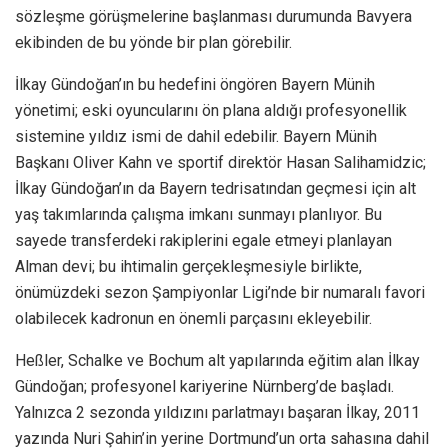
sözleşme görüşmelerine başlanması durumunda Bavyera
ekibinden de bu yönde bir plan görebilir.
İlkay Gündoğan’ın bu hedefini öngören Bayern Münih
yönetimi; eski oyuncularını ön plana aldığı profesyonellik
sistemine yıldız ismi de dahil edebilir. Bayern Münih
Başkanı Oliver Kahn ve sportif direktör Hasan Salihamidzic;
İlkay Gündoğan’ın da Bayern tedrisatından geçmesi için alt
yaş takımlarında çalışma imkanı sunmayı planlıyor. Bu
sayede transferdeki rakiplerini egale etmeyi planlayan
Alman devi; bu ihtimalin gerçekleşmesiyle birlikte,
önümüzdeki sezon Şampiyonlar Ligi’nde bir numaralı favori
olabilecek kadronun en önemli parçasını ekleyebilir.
Heßler, Schalke ve Bochum alt yapılarında eğitim alan İlkay
Gündoğan; profesyonel kariyerine Nürnberg’de başladı.
Yalnızca 2 sezonda yıldızını parlatmayı başaran İlkay, 2011
yazında Nuri Şahin’in yerine Dortmund’un orta sahasına dahil