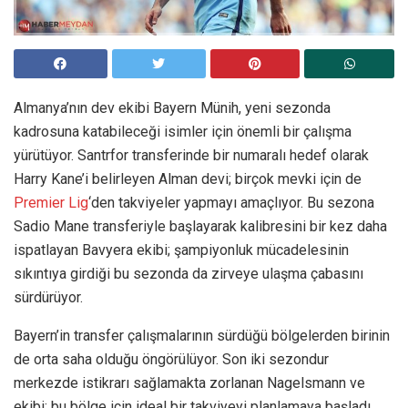
Almanya’nın dev ekibi Bayern Münih, yeni sezonda
kadrosuna katabileceği isimler için önemli bir çalışma
yürütüyor. Santrfor transferinde bir numaralı hedef olarak
Harry Kane’i belirleyen Alman devi; birçok mevki için de
Premier Lig
‘den takviyeler yapmayı amaçlıyor. Bu sezona
Sadio Mane transferiyle başlayarak kalibresini bir kez daha
ispatlayan Bavyera ekibi; şampiyonluk mücadelesinin
sıkıntıya girdiği bu sezonda da zirveye ulaşma çabasını
sürdürüyor.
Bayern’in transfer çalışmalarının sürdüğü bölgelerden birinin
de orta saha olduğu öngörülüyor. Son iki sezondur
merkezde istikrarı sağlamakta zorlanan Nagelsmann ve
ekibi; bu bölge için ideal bir takviyeyi planlamaya başladı.