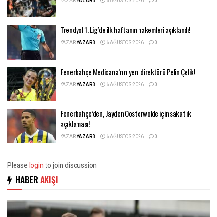
YAZAR
YAZAR3
6 AĞUSTOS 2026
0
Trendyol 1. Lig’de ilk haftanın hakemleri açıklandı!
YAZAR
YAZAR3
6 AĞUSTOS 2026
0
Fenerbahçe Medicana’nın yeni direktörü Pelin Çelik!
YAZAR
YAZAR3
6 AĞUSTOS 2026
0
Fenerbahçe’den, Jayden Oosterwolde için sakatlık
açıklaması!
YAZAR
YAZAR3
6 AĞUSTOS 2026
0
Please
login
to join discussion
HABER
AKIŞI