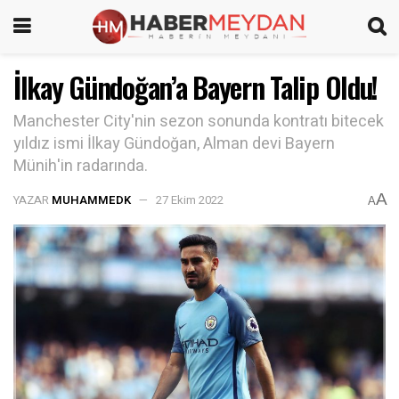
İlkay Gündoğan’a Bayern Talip Oldu!
Manchester City'nin sezon sonunda kontratı bitecek
yıldız ismi İlkay Gündoğan, Alman devi Bayern
Münih'in radarında.
A
YAZAR
MUHAMMEDK
27 Ekim 2022
A