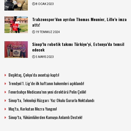
8 OCAK 2023
Trabzonspor’dan ayrılan Thomas Meunier, Lille’e imza
attı!
19 TEMMUZ 2024
Sinop’lu robotik takımı Türkiye’yi, Estonya’da temsil
edecek
5 MAYIS 2023
Beşiktaş, Çekya’da avantajı kaptı!
Trendyol 1. Lig’de ilk haftanın hakemleri açıklandı!
Fenerbahçe Medicana’nın yeni direktörü Pelin Çelik!
Sinop’ta, Teknoloji Rüzgarı: Yaz Okulu Gururla Noktalandı
Muş’ta, Korkutan Mezra Yangını!
Sinop’ta, Yükümlülerden Kamuya Anlamlı Destek!