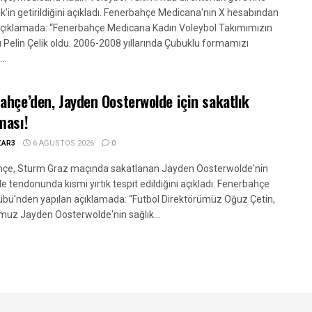
ik'in getirildiğini açıkladı. Fenerbahçe Medicana'nın X hesabından
açıklamada: “Fenerbahçe Medicana Kadın Voleybol Takımımızın
ü Pelin Çelik oldu. 2006-2008 yıllarında Çubuklu formamızı
..
ahçe’den, Jayden Oosterwolde için sakatlık
ması!
ZAR3
6 AĞUSTOS 2026
0
çe, Sturm Graz maçında sakatlanan Jayden Oosterwolde'nin
e tendonunda kısmi yırtık tespit edildiğini açıkladı. Fenerbahçe
übü'nden yapılan açıklamada: “Futbol Direktörümüz Oğuz Çetin,
muz Jayden Oosterwolde'nin sağlık...