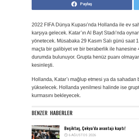
Paylaş
2022 FIFA Dünya Kupası’nda Hollanda ile ev sah
karşıya gelecek.
Katar’ın Al Bayt Stadı’nda oyn
yönetecek. Müsabaka 29 Kasım Salı günü saat 1
maçta bir galibiyet ve bir beraberlik ile hanesin
durumda bulunuyor. Grupta henüz puanı olmayan
kesinleşti.
Hollanda, Katar’ı mağlup etmesi ya da sahadan 
yükselecek. Hollanda yenilmesi halinde ise grup
kurmasını bekleyecek.
BENZER
HABERLER
Beşiktaş, Çekya’da avantajı kaptı!
6 AĞUSTOS 2026