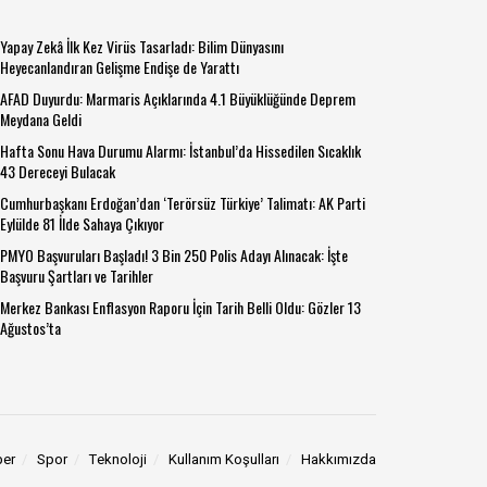
Yapay Zekâ İlk Kez Virüs Tasarladı: Bilim Dünyasını
Heyecanlandıran Gelişme Endişe de Yarattı
AFAD Duyurdu: Marmaris Açıklarında 4.1 Büyüklüğünde Deprem
Meydana Geldi
Hafta Sonu Hava Durumu Alarmı: İstanbul’da Hissedilen Sıcaklık
43 Dereceyi Bulacak
Cumhurbaşkanı Erdoğan’dan ‘Terörsüz Türkiye’ Talimatı: AK Parti
Eylülde 81 İlde Sahaya Çıkıyor
PMYO Başvuruları Başladı! 3 Bin 250 Polis Adayı Alınacak: İşte
Başvuru Şartları ve Tarihler
Merkez Bankası Enflasyon Raporu İçin Tarih Belli Oldu: Gözler 13
Ağustos’ta
ber
Spor
Teknoloji
Kullanım Koşulları
Hakkımızda