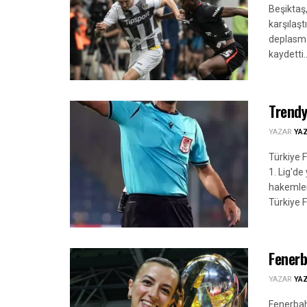
Beşiktaş
karşılaşt
deplasma
kaydetti..
Trendy
YAZAR
YA
Türkiye 
1. Lig'd
hakemleri
Türkiye F
Fenerb
YAZAR
YA
Fenerbah