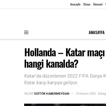
Anasayfa
Dünya
Ekonomi
ANASAYFA
Hollanda – Katar maçı
hangi kanalda?
Katar'da düzenlenen 2022 FIFA Dünya K
Katar karşı karşıya geliyor.
YAZAR
EDITÖR HABERMEYDAN
29 Kasım 2022
Kateg