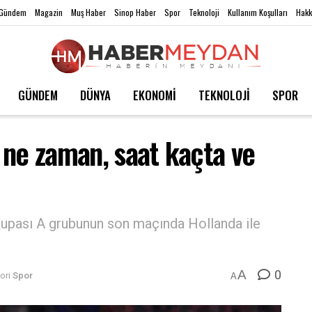
Gündem
Magazin
Muş Haber
Sinop Haber
Spor
Teknoloji
Kullanım Koşulları
Hakk
GÜNDEM
DÜNYA
EKONOMİ
TEKNOLOJİ
SPOR
 ne zaman, saat kaçta ve
upası A grubunun son maçında Hollanda ile
0
A
ori
Spor
A