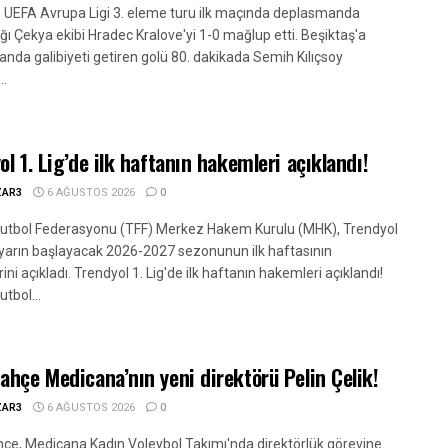
, UEFA Avrupa Ligi 3. eleme turu ilk maçında deplasmanda
ığı Çekya ekibi Hradec Kralove'yi 1-0 mağlup etti. Beşiktaş'a
nda galibiyeti getiren golü 80. dakikada Semih Kılıçsoy
..
ol 1. Lig’de ilk haftanın hakemleri açıklandı!
ZAR3
6 AĞUSTOS 2026
0
Futbol Federasyonu (TFF) Merkez Hakem Kurulu (MHK), Trendyol
e yarın başlayacak 2026-2027 sezonunun ilk haftasının
ni açıkladı. Trendyol 1. Lig'de ilk haftanın hakemleri açıklandı!
utbol...
ahçe Medicana’nın yeni direktörü Pelin Çelik!
ZAR3
6 AĞUSTOS 2026
0
çe, Medicana Kadın Voleybol Takımı'nda direktörlük görevine