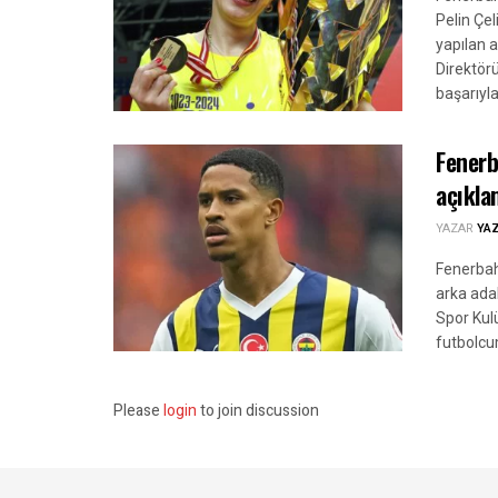
Pelin Çel
yapılan 
Direktör
başarıyla.
Fenerb
açıkla
YAZAR
YA
Fenerbah
arka adal
Spor Kul
futbolcu
Please
login
to join discussion