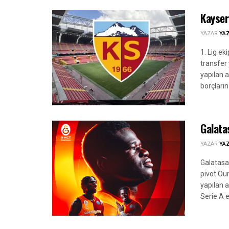
Kayser
YAZAR
YA
1. Lig e
transfer 
yapılan 
borçların
Galata
YAZAR
YA
Galatasa
pivot Ou
yapılan 
Serie A e