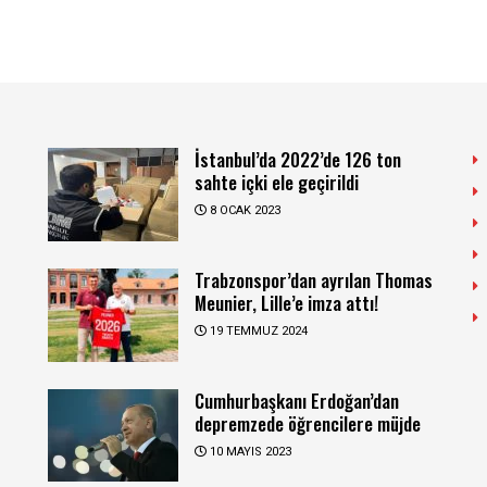
İstanbul’da 2022’de 126 ton
sahte içki ele geçirildi
8 OCAK 2023
Trabzonspor’dan ayrılan Thomas
Meunier, Lille’e imza attı!
19 TEMMUZ 2024
Cumhurbaşkanı Erdoğan’dan
depremzede öğrencilere müjde
10 MAYIS 2023