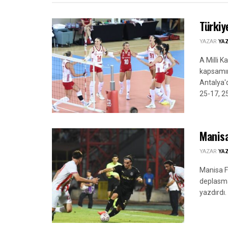
Türkiy
YAZAR
YA
A Milli K
kapsamınd
Antalya'
25-17, 25
Manisa
YAZAR
YA
Manisa FK
deplasma
yazdırdı.