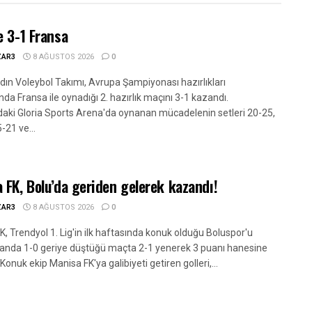
e 3-1 Fransa
ZAR3
8 AĞUSTOS 2026
0
adın Voleybol Takımı, Avrupa Şampiyonası hazırlıkları
a Fransa ile oynadığı 2. hazırlık maçını 3-1 kazandı.
daki Gloria Sports Arena'da oynanan mücadelenin setleri 20-25,
-21 ve...
 FK, Bolu’da geriden gelerek kazandı!
ZAR3
8 AĞUSTOS 2026
0
, Trendyol 1. Lig'in ilk haftasında konuk olduğu Boluspor'u
nda 1-0 geriye düştüğü maçta 2-1 yenerek 3 puanı hanesine
 Konuk ekip Manisa FK'ya galibiyeti getiren golleri,...