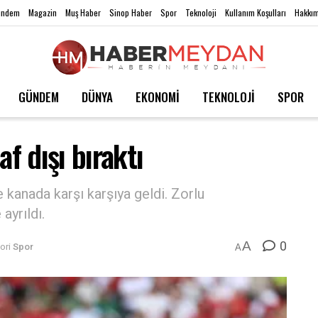
ündem
Magazin
Muş Haber
Sinop Haber
Spor
Teknoloji
Kullanım Koşulları
Hakkım
GÜNDEM
DÜNYA
EKONOMİ
TEKNOLOJİ
SPOR
f dışı bıraktı
 kanada karşı karşıya geldi. Zorlu
ayrıldı.
0
A
ori
Spor
A