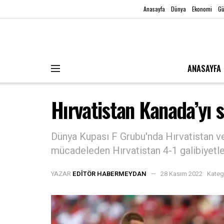
Anasayfa
Dünya
Ekonomi
G
ANASAYFA
Hırvatistan Kanada’yı sa
Dünya Kupası F Grubu'nda Hırvatistan ve
mücadeleden Hırvatistan 4-1 galibiyetle 
YAZAR
EDITÖR HABERMEYDAN
28 Kasım 2022
Kateg