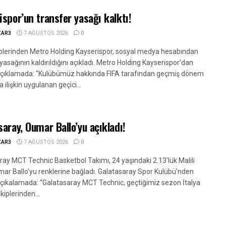
ispor’un transfer yasağı kalktı!
ZAR3
7 AĞUSTOS 2026
0
kiplerinden Metro Holding Kayserispor, sosyal medya hesabından
yasağının kaldırıldığını açıkladı. Metro Holding Kayserispor'dan
açıklamada: "Kulübümüz hakkında FIFA tarafından geçmiş dönem
a ilişkin uygulanan geçici...
saray, Oumar Ballo’yu açıkladı!
ZAR3
7 AĞUSTOS 2026
0
ray MCT Technic Basketbol Takımı, 24 yaşındaki 2.13'lük Malili
mar Ballo'yu renklerine bağladı. Galatasaray Spor Kulübü'nden
açıkalamada: “Galatasaray MCT Technic, geçtiğimiz sezon İtalya
kiplerinden...