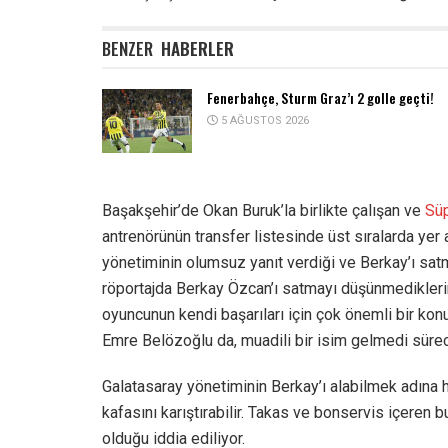
BENZER
HABERLER
Fenerbahçe, Sturm Graz’ı 2 golle geçti!
5 AĞUSTOS 2026
Başakşehir’de Okan Buruk’la birlikte çalışan ve
Süp
antrenörünün transfer listesinde üst sıralarda yer
yönetiminin olumsuz yanıt verdiği ve Berkay’ı sat
röportajda Berkay Özcan’ı satmayı düşünmedikler
oyuncunun kendi başarıları için çok önemli bir kon
Emre Belözoğlu da, muadili bir isim gelmedi süre
Galatasaray yönetiminin Berkay’ı alabilmek adına haz
kafasını karıştırabilir. Takas ve bonservis içeren
olduğu iddia ediliyor.