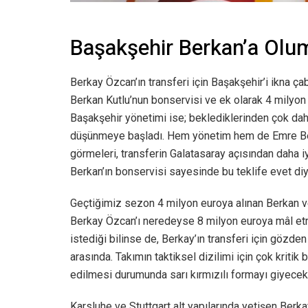
Başakşehir Berkan’a Olum
Berkay Özcan’ın transferi için Başakşehir’i ikna ça
Berkan Kutlu’nun bonservisi ve ek olarak 4 milyon 
Başakşehir yönetimi ise; beklediklerinden çok dah
düşünmeye başladı. Hem yönetim hem de Emre Belö
görmeleri, transferin Galatasaray açısından daha i
Berkan’ın bonservisi sayesinde bu teklife evet diye
Geçtiğimiz sezon 4 milyon euroya alınan Berkan ve
Berkay Özcan’ı neredeyse 8 milyon euroya mâl et
istediği bilinse de, Berkay’ın transferi için gözde
arasında. Takımın taktiksel dizilimi için çok kriti
edilmesi durumunda sarı kırmızılı formayı giyecek
Karsluhe ve Stuttgart alt yapılarında yetişen Ber