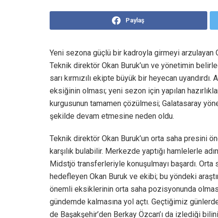
Paylaş
Yeni sezona güçlü bir kadroyla girmeyi arzulayan G
Teknik direktör Okan Buruk’un ve yönetimin belirled
sarı kırmızılı ekipte büyük bir heyecan uyandırdı.
eksiğinin olması; yeni sezon için yapılan hazırlıkl
kurgusunun tamamen çözülmesi; Galatasaray yöneti
şekilde devam etmesine neden oldu.
Teknik direktör Okan Buruk’un orta saha presini ö
karşılık bulabilir. Merkezde yaptığı hamlelerle adın
Midstjö transferleriyle konuşulmayı başardı. Orta
hedefleyen Okan Buruk ve ekibi; bu yöndeki araştı
önemli eksiklerinin orta saha pozisyonunda olması
gündemde kalmasına yol açtı. Geçtiğimiz günlerde L
de Başakşehir’den Berkay Özcan’ı da izlediği bilini