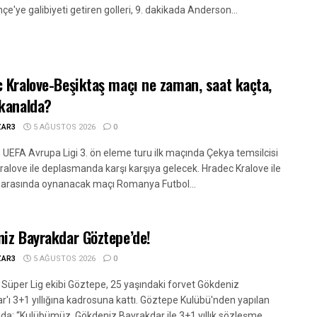
e'ye galibiyeti getiren golleri, 9. dakikada Anderson...
 Kralove-Beşiktaş maçı ne zaman, saat kaçta,
kanalda?
ZAR3
5 AĞUSTOS 2026
0
, UEFA Avrupa Ligi 3. ön eleme turu ilk maçında Çekya temsilcisi
ralove ile deplasmanda karşı karşıya gelecek. Hradec Kralove ile
 arasında oynanacak maçı Romanya Futbol...
iz Bayrakdar Göztepe’de!
ZAR3
5 AĞUSTOS 2026
0
 Süper Lig ekibi Göztepe, 25 yaşındaki forvet Gökdeniz
r'ı 3+1 yıllığına kadrosuna kattı. Göztepe Kulübü'nden yapılan
da: “Kulübümüz, Gökdeniz Bayrakdar ile 3+1 yıllık sözleşme