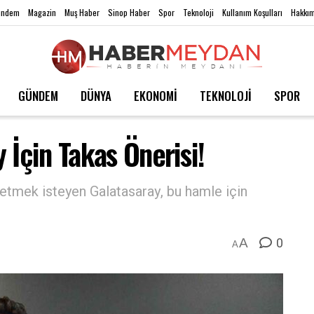
ündem
Magazin
Muş Haber
Sinop Haber
Spor
Teknoloji
Kullanım Koşulları
Hakkım
GÜNDEM
DÜNYA
EKONOMİ
TEKNOLOJİ
SPOR
 İçin Takas Önerisi!
etmek isteyen Galatasaray, bu hamle için
0
A
A