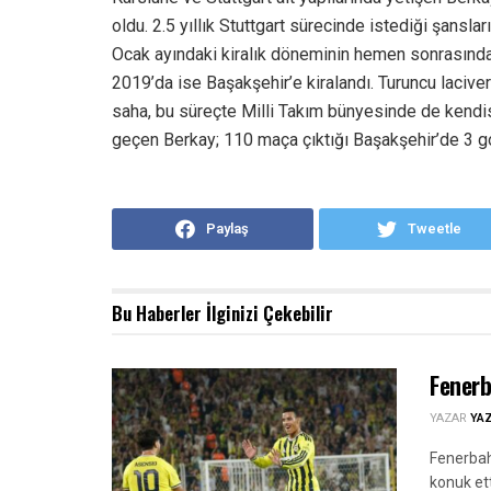
oldu. 2.5 yıllık Stuttgart sürecinde istediği şans
Ocak ayındaki kiralık döneminin hemen sonrasında
2019’da ise Başakşehir’e kiralandı. Turuncu lacivert
saha, bu süreçte Milli Takım bünyesinde de kendis
geçen Berkay; 110 maça çıktığı Başakşehir’de 3 gol
Paylaş
Tweetle
Bu Haberler
İlginizi Çekebilir
Fenerb
YAZAR
YA
Fenerbah
konuk ett