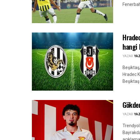
Fenerbahç
Hradec
hangi 
YAZAR
YA
Beşiktaş
Hradec K
Beşiktaş
Gökden
YAZAR
YA
Trendyol
Bayrakda
açıklama