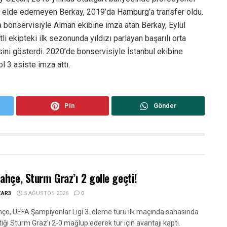
ları elde edemeyen Berkay, 2019’da Hamburg’a transfer oldu.
 bonservisiyle Alman ekibine imza atan Berkay, Eylül
li ekipteki ilk sezonunda yıldızı parlayan başarılı orta
ini gösterdi. 2020’de bonservisiyle İstanbul ekibine
 3 asiste imza attı.
Pin
Gönder
ahçe, Sturm Graz’ı 2 golle geçti!
ZAR3
5 AĞUSTOS 2026
0
çe, UEFA Şampiyonlar Ligi 3. eleme turu ilk maçında sahasında
iği Sturm Graz'ı 2-0 mağlup ederek tur için avantajı kaptı.