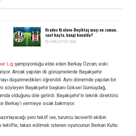
Hradec Kralove-Beşiktaş maçı ne zaman,
saat kaçta, hangi kanalda?
5 AĞUSTOS 2026
er Lig
şampiyonluğu elde eden Berkay Özcan; eski
 alıyor. Ancak yapılan ilk görüşmelerde Başakşehir
mayı düşünmedikleri öğrenildi. Aynı dönemde yapılan bir
ini söyleyen Başakşehir başkanı Göksel Gümüşdağ;
umda olduğunu dile getirdi. Başakşehir’in teknik direktörü
ce Berkay’ı vermeye sıcak bakmıyor.
ırlayacağı yeni teklif ise; turuncu lacivertli ekibin
 bu teklifte, takas edilmek istenen oyuncunun Berkan Kutlu