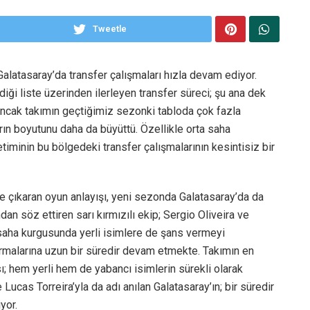
Tweetle
alatasaray’da transfer çalışmaları hızla devam ediyor.
iği liste üzerinden ilerleyen transfer süreci; şu ana dek
 Ancak takımın geçtiğimiz sezonki tabloda çok fazla
arın boyutunu daha da büyüttü. Özellikle orta saha
minin bu bölgedeki transfer çalışmalarının kesintisiz bir
ne çıkaran oyun anlayışı, yeni sezonda Galatasaray’da da
dan söz ettiren sarı kırmızılı ekip; Sergio Oliveira ve
 saha kurgusunda yerli isimlere de şans vermeyi
rmalarına uzun bir süredir devam etmekte. Takımın en
; hem yerli hem de yabancı isimlerin sürekli olarak
ucas Torreira’yla da adı anılan Galatasaray’ın; bir süredir
yor.