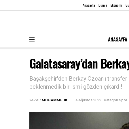
Anasayfa
Dünya
Ekonomi
G
ANASAYFA
Galatasaray’dan Berkay
Başakşehir'den Berkay Özcan'ı transfer 
beklenmedik bir ismi gözden çıkardı!
YAZAR
MUHAMMEDK
4 Ağustos 2022
Kategori
Spor