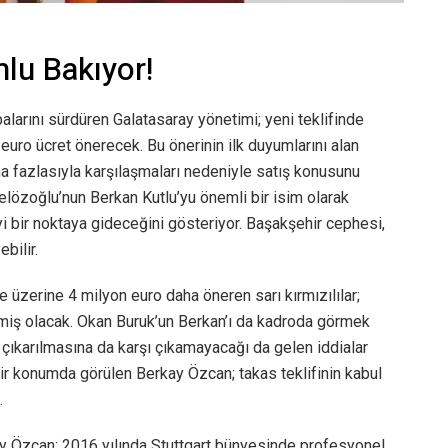
lu Bakıyor!
balarını sürdüren Galatasaray yönetimi; yeni teklifinde
euro ücret önerecek. Bu önerinin ilk duyumlarını alan
a fazlasıyla karşılaşmaları nedeniyle satış konusunu
zoğlu’nun Berkan Kutlu’yu önemli bir isim olarak
yi bir noktaya gideceğini gösteriyor. Başakşehir cephesi,
bilir.
 üzerine 4 milyon euro daha öneren sarı kırmızılılar;
miş olacak. Okan Buruk’un Berkan’ı da kadroda görmek
n çıkarılmasına da karşı çıkamayacağı da gelen iddialar
k bir konumda görülen Berkay Özcan; takas teklifinin kabul
.
kay Özcan; 2016 yılında Stuttgart bünyesinde profesyonel