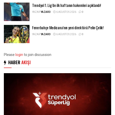
Trendyol 1. Lig’de ilk haftanın hakemleri açıklandı!
YAZAR
YAZAR3
6 AĞUSTOS 2026
0
Fenerbahçe Medicana’nın yeni direktörü Pelin Çelik!
YAZAR
YAZAR3
6 AĞUSTOS 2026
0
Please
login
to join discussion
HABER
AKIŞI