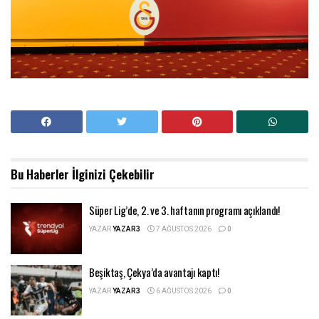
Bu Haberler
İlginizi Çekebilir
Süper Lig’de, 2. ve 3. haftanın programı açıklandı!
YAZAR
YAZAR3
7 AĞUSTOS 2026
0
Beşiktaş, Çekya’da avantajı kaptı!
YAZAR
YAZAR3
6 AĞUSTOS 2026
0