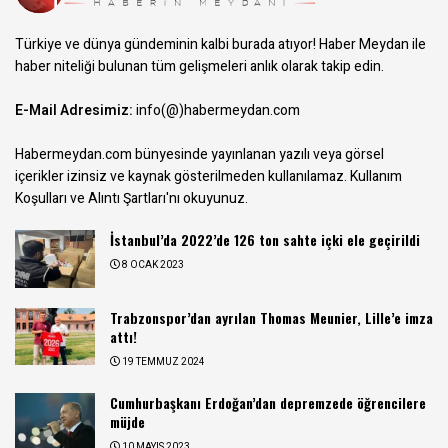
Türkiye ve dünya gündeminin kalbi burada atıyor! Haber Meydan ile
haber niteliği bulunan tüm gelişmeleri anlık olarak takip edin.
E-Mail Adresimiz:
info(@)habermeydan.com
Habermeydan.com bünyesinde yayınlanan yazılı veya görsel
içerikler izinsiz ve kaynak gösterilmeden kullanılamaz.
Kullanım
Koşulları ve Alıntı Şartları
'nı okuyunuz.
İstanbul’da 2022’de 126 ton sahte içki ele geçirildi
8 OCAK 2023
Trabzonspor’dan ayrılan Thomas Meunier, Lille’e imza
attı!
19 TEMMUZ 2024
Cumhurbaşkanı Erdoğan’dan depremzede öğrencilere
müjde
10 MAYIS 2023