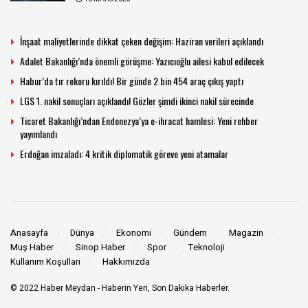
İnşaat maliyetlerinde dikkat çeken değişim: Haziran verileri açıklandı
Adalet Bakanlığı’nda önemli görüşme: Yazıcıoğlu ailesi kabul edilecek
Habur’da tır rekoru kırıldı! Bir günde 2 bin 454 araç çıkış yaptı
LGS 1. nakil sonuçları açıklandı! Gözler şimdi ikinci nakil sürecinde
Ticaret Bakanlığı’ndan Endonezya’ya e-ihracat hamlesi: Yeni rehber
yayımlandı
Erdoğan imzaladı: 4 kritik diplomatik göreve yeni atamalar
Anasayfa
Dünya
Ekonomi
Gündem
Magazin
Muş Haber
Sinop Haber
Spor
Teknoloji
Kullanım Koşulları
Hakkımızda
© 2022
Haber Meydan
- Haberin Yeri, Son Dakika Haberler.