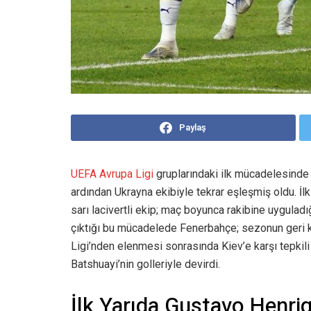
Paylaş
UEFA Avrupa Ligi
gruplarındaki ilk mücadelesinde 
ardından Ukrayna ekibiyle tekrar eşleşmiş oldu. İl
sarı lacivertli ekip; maç boyunca rakibine uyguladı
çıktığı bu mücadelede Fenerbahçe; sezonun geri ka
Ligi’nden elenmesi sonrasında Kiev’e karşı tepkil
Batshuayi’nin golleriyle devirdi.
İlk Yarıda Gustavo Henri