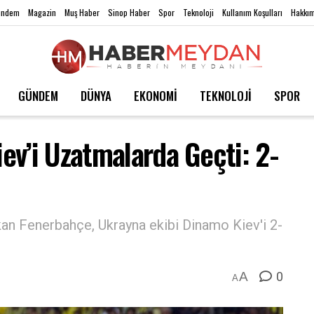
ündem
Magazin
Muş Haber
Sinop Haber
Spor
Teknoloji
Kullanım Koşulları
Hakkım
GÜNDEM
DÜNYA
EKONOMİ
TEKNOLOJİ
SPOR
ev’i Uzatmalarda Geçti: 2-
kan Fenerbahçe, Ukrayna ekibi Dinamo Kiev'i 2-
0
A
A