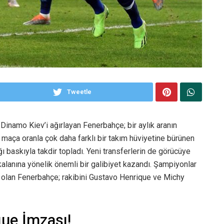
Tweetle
Dinamo Kiev’i ağırlayan Fenerbahçe; bir aylık aranın
k maça oranla çok daha farklı bir takım hüviyetine bürünen
ğı baskıyla takdir topladı. Yeni transferlerin de görücüye
lanına yönelik önemli bir galibiyet kazandı. Şampiyonlar
i olan Fenerbahçe; rakibini Gustavo Henrique ve Michy
que İmzası!