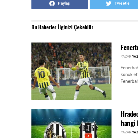
Paylaş
Tweetle
Bu Haberler
İlginizi Çekebilir
Fenerb
YAZAR
YA
Fenerbah
konuk ett
Fenerbahç
Hradec
hangi 
YAZAR
YA