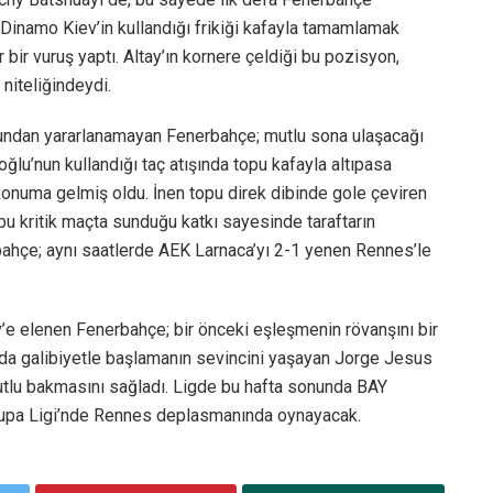
a Dinamo Kiev’in kullandığı frikiği kafayla tamamlamak
bir vuruş yaptı. Altay’ın kornere çeldiği bu pozisyon,
niteliğindeydi.
uşundan yararlanamayan Fenerbahçe; mutlu sona ulaşacağı
oğlu’nun kullandığı taç atışında topu kafayla altıpasa
r konuma gelmiş oldu. İnen topu direk dibinde gole çeviren
bu kritik maçta sunduğu katkı sayesinde taraftarın
bahçe; aynı saatlerde AEK Larnaca’yı 2-1 yenen Rennes’le
’e elenen Fenerbahçe; bir önceki eşleşmenin rövanşını bir
 da galibiyetle başlamanın sevincini yaşayan Jorge Jesus
umutlu bakmasını sağladı. Ligde bu hafta sonunda BAY
rupa Ligi’nde Rennes deplasmanında oynayacak.