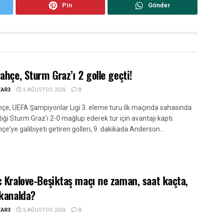
Pin
Gönder
ahçe, Sturm Graz’ı 2 golle geçti!
ZAR3
5 AĞUSTOS 2026
0
çe, UEFA Şampiyonlar Ligi 3. eleme turu ilk maçında sahasında
iği Sturm Graz'ı 2-0 mağlup ederek tur için avantajı kaptı.
e'ye galibiyeti getiren golleri, 9. dakikada Anderson...
 Kralove-Beşiktaş maçı ne zaman, saat kaçta,
kanalda?
ZAR3
5 AĞUSTOS 2026
0