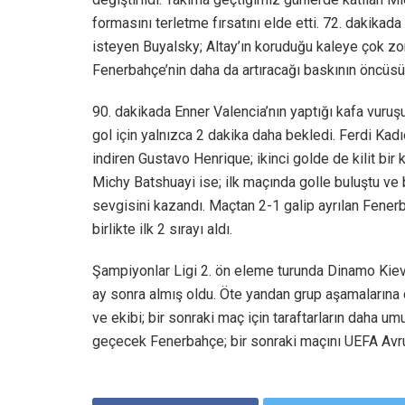
formasını terletme fırsatını elde etti. 72. dakikad
isteyen Buyalsky; Altay’ın koruduğu kaleye çok zor 
Fenerbahçe’nin daha da artıracağı baskının öncüsü 
90. dakikada Enner Valencia’nın yaptığı kafa vur
gol için yalnızca 2 dakika daha bekledi. Ferdi Kadı
indiren Gustavo Henrique; ikinci golde de kilit bi
Michy Batshuayi ise; ilk maçında golle buluştu ve 
sevgisini kazandı. Maçtan 2-1 galip ayrılan Fener
birlikte ilk 2 sırayı aldı.
Şampiyonlar Ligi 2. ön eleme turunda Dinamo Kiev
ay sonra almış oldu. Öte yandan grup aşamalarına
ve ekibi; bir sonraki maç için taraftarların daha 
geçecek Fenerbahçe; bir sonraki maçını UEFA Av