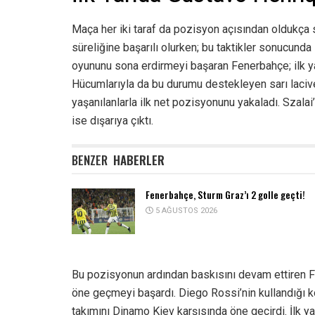
Maça her iki taraf da pozisyon açısından oldukça s
süreliğine başarılı olurken; bu taktikler sonucunda 
oyununu sona erdirmeyi başaran Fenerbahçe; ilk yar
Hücumlarıyla da bu durumu destekleyen sarı laciver
yaşanılanlarla ilk net pozisyonunu yakaladı. Szalai
ise dışarıya çıktı.
BENZER
HABERLER
Fenerbahçe, Sturm Graz’ı 2 golle geçti!
5 AĞUSTOS 2026
Bu pozisyonun ardından baskısını devam ettiren F
öne geçmeyi başardı. Diego Rossi’nin kullandığı k
takımını Dinamo Kiev karşısında öne geçirdi. İlk y