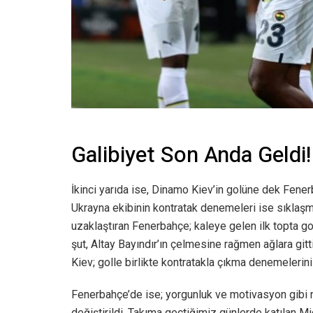
Galibiyet Son Anda Geldi!
İkinci yarıda ise, Dinamo Kiev’in golüne dek Fe
Ukrayna ekibinin kontratak denemeleri ise sıklaşmı
uzaklaştıran Fenerbahçe; kaleye gelen ilk topta g
şut, Altay Bayındır’ın çelmesine rağmen ağlara git
Kiev; golle birlikte kontratakla çıkma denemelerini 
Fenerbahçe’de ise; yorgunluk ve motivasyon gibi 
değiştirildi. Takıma geçtiğimiz günlerde katılan 