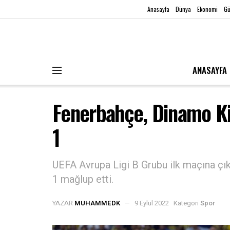
Anasayfa
Dünya
Ekonomi
G
ANASAYFA
Fenerbahçe, Dinamo Ki
1
UEFA Avrupa Ligi B Grubu ilk maçına çı
1 mağlup etti.
YAZAR
MUHAMMEDK
9 Eylül 2022
Kategori
Spor