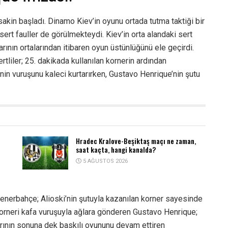
akin başladı. Dinamo Kiev’in oyunu ortada tutma taktiği bir
sert fauller de görülmekteydi. Kiev’in orta alandaki sert
ının ortalarından itibaren oyun üstünlüğünü ele geçirdi.
tliler; 25. dakikada kullanılan kornerin ardından
’nin vuruşunu kaleci kurtarırken, Gustavo Henrique’nin şutu
Hradec Kralove-Beşiktaş maçı ne zaman,
saat kaçta, hangi kanalda?
5 AĞUSTOS 2026
enerbahçe; Alioski’nin şutuyla kazanılan korner sayesinde
orneri kafa vuruşuyla ağlara gönderen Gustavo Henrique;
arının sonuna dek baskılı oyununu devam ettiren