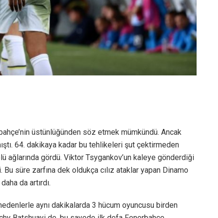
nerbahçe’nin üstünlüğünden söz etmek mümkündü. Ancak
ştı. 64. dakikaya kadar bu tehlikeleri şut çektirmeden
olü ağlarında gördü. Viktor Tsygankov’un kaleye gönderdiği
ti. Bu süre zarfına dek oldukça cılız ataklar yapan Dinamo
daha da artırdı.
nedenlerle aynı dakikalarda 3 hücum oyuncusu birden
Michy Batshuayi de, bu sayede ilk defa Fenerbahçe