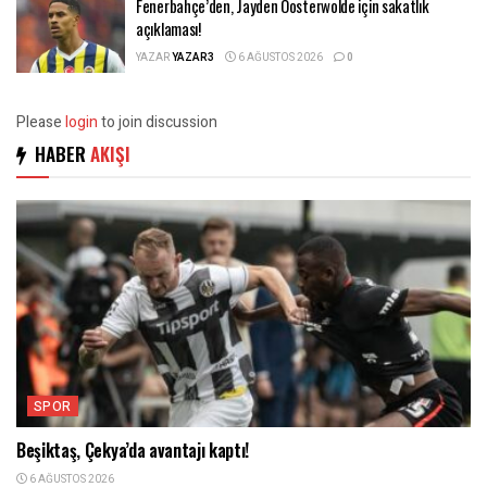
Fenerbahçe’den, Jayden Oosterwolde için sakatlık
açıklaması!
YAZAR
YAZAR3
6 AĞUSTOS 2026
0
Please
login
to join discussion
HABER
AKIŞI
SPOR
Beşiktaş, Çekya’da avantajı kaptı!
6 AĞUSTOS 2026