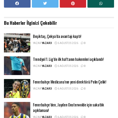
Bu Haberler
İlginizi Çekebilir
Beşiktaş, Çekya’da avantajı kaptı!
YAZAR
YAZAR3
6 AĞUSTOS 2026
0
Trendyol 1. Lig’de ilk haftanın hakemleri açıklandı!
YAZAR
YAZAR3
6 AĞUSTOS 2026
0
Fenerbahçe Medicana’nın yeni direktörü Pelin Çelik!
YAZAR
YAZAR3
6 AĞUSTOS 2026
0
Fenerbahçe’den, Jayden Oosterwolde için sakatlık
açıklaması!
YAZAR
YAZAR3
6 AĞUSTOS 2026
0