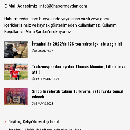
E-Mail Adresimiz:
info(@)habermeydan.com
Habermeydan.com bünyesinde yayınlanan yazılı veya görsel
içerikler izinsiz ve kaynak gösterilmeden kullanılamaz.
Kullanım
Koşulları ve Alıntı Şartları
'nı okuyunuz.
İstanbul’da 2022’de 126 ton sahte içki ele geçirildi
8 OCAK 2023
Trabzonspor’dan ayrılan Thomas Meunier, Lille’e imza
attı!
19 TEMMUZ 2024
Sinop’lu robotik takımı Türkiye’yi, Estonya’da temsil
edecek
5 MAYIS 2023
Beşiktaş, Çekya’da avantajı kaptı!
Trendyol 1. Lig’de ilk haftanın hakemleri açıklandı!