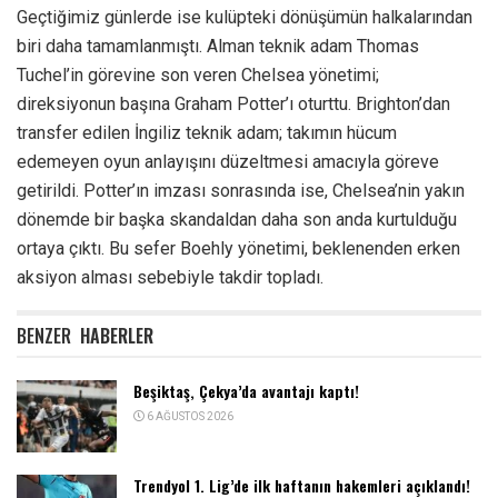
Geçtiğimiz günlerde ise kulüpteki dönüşümün halkalarından
biri daha tamamlanmıştı. Alman teknik adam Thomas
Tuchel’in görevine son veren Chelsea yönetimi;
direksiyonun başına Graham Potter’ı oturttu. Brighton’dan
transfer edilen İngiliz teknik adam; takımın hücum
edemeyen oyun anlayışını düzeltmesi amacıyla göreve
getirildi. Potter’ın imzası sonrasında ise, Chelsea’nin yakın
dönemde bir başka skandaldan daha son anda kurtulduğu
ortaya çıktı. Bu sefer Boehly yönetimi, beklenenden erken
aksiyon alması sebebiyle takdir topladı.
BENZER
HABERLER
Beşiktaş, Çekya’da avantajı kaptı!
6 AĞUSTOS 2026
Trendyol 1. Lig’de ilk haftanın hakemleri açıklandı!