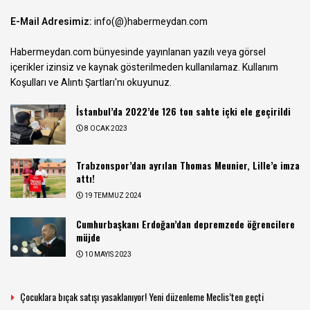
E-Mail Adresimiz:
info(@)habermeydan.com
Habermeydan.com bünyesinde yayınlanan yazılı veya görsel
içerikler izinsiz ve kaynak gösterilmeden kullanılamaz.
Kullanım
Koşulları ve Alıntı Şartları
'nı okuyunuz.
İstanbul’da 2022’de 126 ton sahte içki ele geçirildi
8 OCAK 2023
Trabzonspor’dan ayrılan Thomas Meunier, Lille’e imza
attı!
19 TEMMUZ 2024
Cumhurbaşkanı Erdoğan’dan depremzede öğrencilere
müjde
10 MAYIS 2023
Çocuklara bıçak satışı yasaklanıyor! Yeni düzenleme Meclis’ten geçti