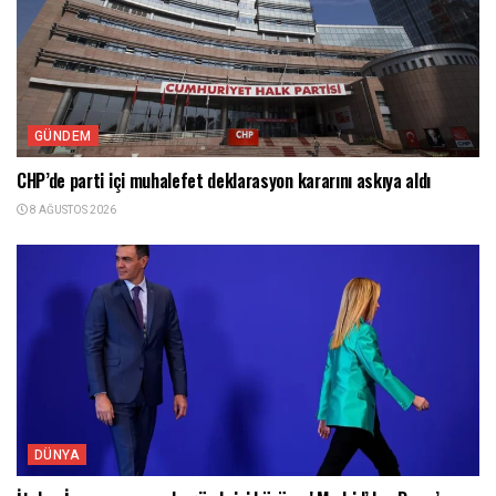
GÜNDEM
CHP’de parti içi muhalefet deklarasyon kararını askıya aldı
8 AĞUSTOS 2026
DÜNYA