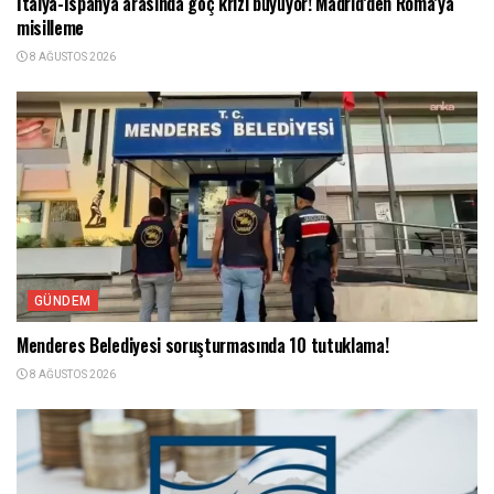
İtalya-İspanya arasında göç krizi büyüyor! Madrid’den Roma’ya
misilleme
8 AĞUSTOS 2026
GÜNDEM
Menderes Belediyesi soruşturmasında 10 tutuklama!
8 AĞUSTOS 2026