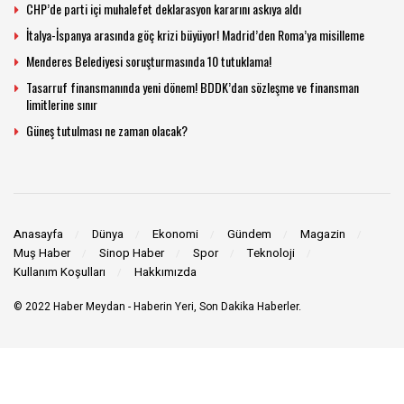
CHP’de parti içi muhalefet deklarasyon kararını askıya aldı
İtalya-İspanya arasında göç krizi büyüyor! Madrid’den Roma’ya misilleme
Menderes Belediyesi soruşturmasında 10 tutuklama!
Tasarruf finansmanında yeni dönem! BDDK’dan sözleşme ve finansman
limitlerine sınır
Güneş tutulması ne zaman olacak?
Anasayfa
Dünya
Ekonomi
Gündem
Magazin
Muş Haber
Sinop Haber
Spor
Teknoloji
Kullanım Koşulları
Hakkımızda
© 2022
Haber Meydan
- Haberin Yeri, Son Dakika Haberler.