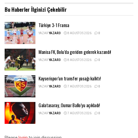
Bu Haberler
İlginizi Çekebilir
Türkiye 3-1 Fransa
YAZAR
YAZAR3
8 AĞUSTOS 2026
0
Manisa FK, Bolu’da geriden gelerek kazandı!
YAZAR
YAZAR3
8 AĞUSTOS 2026
0
Kayserispor’un transfer yasağı kalktı!
YAZAR
YAZAR3
7 AĞUSTOS 2026
0
Galatasaray, Oumar Ballo’yu açıkladı!
YAZAR
YAZAR3
7 AĞUSTOS 2026
0
Please
login
to join discussion