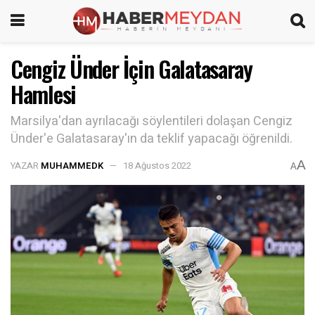
Cengiz Ünder İçin Galatasaray
Hamlesi
Marsilya'dan ayrılacağı söylentileri dolaşan Cengiz
Ünder'e Galatasaray'ın da teklif yapacağı öğrenildi.
A
YAZAR
MUHAMMEDK
18 Ağustos 2022
A