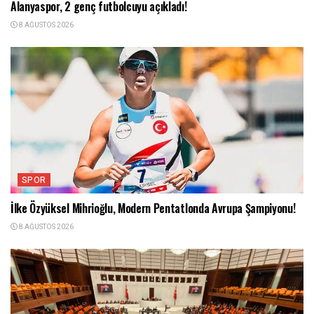
Alanyaspor, 2 genç futbolcuyu açıkladı!
8 AĞUSTOS 2026
SPOR
İlke Özyüksel Mihrioğlu, Modern Pentatlonda Avrupa Şampiyonu!
8 AĞUSTOS 2026