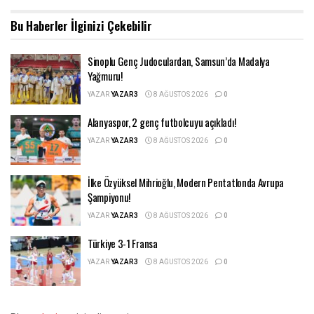
Bu Haberler
İlginizi Çekebilir
Sinoplu Genç Judoculardan, Samsun’da Madalya
Yağmuru!
YAZAR
YAZAR3
8 AĞUSTOS 2026
0
Alanyaspor, 2 genç futbolcuyu açıkladı!
YAZAR
YAZAR3
8 AĞUSTOS 2026
0
İlke Özyüksel Mihrioğlu, Modern Pentatlonda Avrupa
Şampiyonu!
YAZAR
YAZAR3
8 AĞUSTOS 2026
0
Türkiye 3-1 Fransa
YAZAR
YAZAR3
8 AĞUSTOS 2026
0