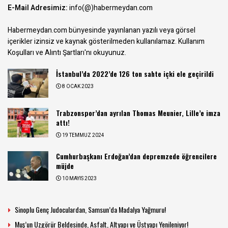
E-Mail Adresimiz:
info(@)habermeydan.com
Habermeydan.com bünyesinde yayınlanan yazılı veya görsel
içerikler izinsiz ve kaynak gösterilmeden kullanılamaz.
Kullanım
Koşulları ve Alıntı Şartları
'nı okuyunuz.
İstanbul’da 2022’de 126 ton sahte içki ele geçirildi
8 OCAK 2023
Trabzonspor’dan ayrılan Thomas Meunier, Lille’e imza
attı!
19 TEMMUZ 2024
Cumhurbaşkanı Erdoğan’dan depremzede öğrencilere
müjde
10 MAYIS 2023
Sinoplu Genç Judoculardan, Samsun’da Madalya Yağmuru!
Muş’un Uzgörür Beldesinde, Asfalt, Altyapı ve Üstyapı Yenileniyor!