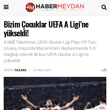
Bizim Çocuklar UEFA A Ligi’ne
yükseldi!
A Millî Takımımız, UEFA Uluslar Ligi Play-Off Turu
rövanş maçında Macaristan'ı deplasmanda 3-0
mağlup ederek ilk kez UEFA Uluslar A Ligi'ne
yükseldi.
A
YAZAR
YAZAR3
23 Mart 2025
A