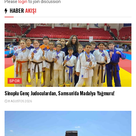
Please
login
to join discussion
HABER
AKIŞI
SPOR
Sinoplu Genç Judoculardan, Samsun’da Madalya Yağmuru!
8 AĞUSTOS 2026