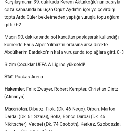
Karşılaşmanın 39. dakikada Kerem Aktürkoğlu’nun pasıyla
ceza sahasında buluşan Oğuz Aydın’ın içeriye çevirdiği
topta Arda Güler bekletmeden yaptığı vuruşla topu ağlara
gitti. 0-2
Maçın 90. dakikasında sol kanattan paslaşarak kullandığı
kornerde Barış Alper Yılmaz’ın ortasına arka direkte
Abdülkerim Bardakcı’nın kafa vuruşunda top ağlara gitti. 0-3
Bizim Çocuklar UEFA A Ligi’ne yükseldi!
Stat:
Puskas Arena
Hakemler:
Felix Zwayer, Robert Kempter, Christian Dietz
(Almanya)
Macaristan:
Dibusz, Fiola (Dk. 46 Nego), Orban, Marton
Dardai (Dk. 61 Szalai), Bolla, Bence Dardai (Dk. 46
Nikitscher), Vecsei (Dk. 74 Csoboth), Kerkez, Szoboszlai,