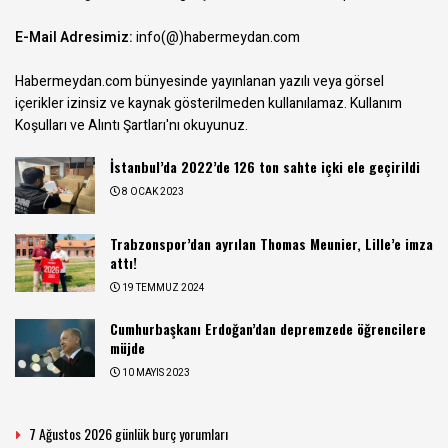
E-Mail Adresimiz:
info(@)habermeydan.com
Habermeydan.com bünyesinde yayınlanan yazılı veya görsel
içerikler izinsiz ve kaynak gösterilmeden kullanılamaz.
Kullanım
Koşulları ve Alıntı Şartları
'nı okuyunuz.
İstanbul’da 2022’de 126 ton sahte içki ele geçirildi
8 OCAK 2023
Trabzonspor’dan ayrılan Thomas Meunier, Lille’e imza
attı!
19 TEMMUZ 2024
Cumhurbaşkanı Erdoğan’dan depremzede öğrencilere
müjde
10 MAYIS 2023
7 Ağustos 2026 günlük burç yorumları