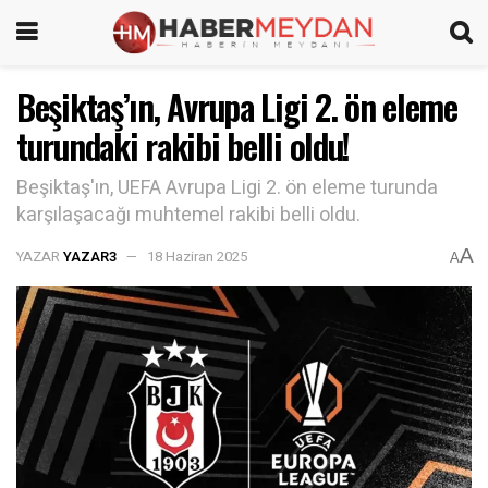
Beşiktaş’ın, Avrupa Ligi 2. ön eleme
turundaki rakibi belli oldu!
Beşiktaş'ın, UEFA Avrupa Ligi 2. ön eleme turunda
karşılaşacağı muhtemel rakibi belli oldu.
A
YAZAR
YAZAR3
18 Haziran 2025
A