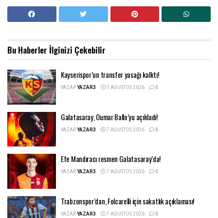
Bu Haberler
İlginizi Çekebilir
Kayserispor’un transfer yasağı kalktı!
YAZAR
YAZAR3
7 AĞUSTOS 2026
0
Galatasaray, Oumar Ballo’yu açıkladı!
YAZAR
YAZAR3
7 AĞUSTOS 2026
0
Efe Mandıracı resmen Galatasaray’da!
YAZAR
YAZAR3
7 AĞUSTOS 2026
0
Trabzonspor’dan, Folcarelli için sakatlık açıklaması!
YAZAR
YAZAR3
7 AĞUSTOS 2026
0