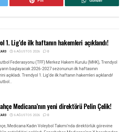
Pin
Gönder
ol 1. Lig’de ilk haftanın hakemleri açıklandı!
ZAR3
6 AĞUSTOS 2026
0
Futbol Federasyonu (TFF) Merkez Hakem Kurulu (MHK), Trendyol
e yarın başlayacak 2026-2027 sezonunun ilk haftasının
ni açıkladı. Trendyol 1. Lig'de ilk haftanın hakemleri açıklandı!
utbol...
ahçe Medicana’nın yeni direktörü Pelin Çelik!
ZAR3
6 AĞUSTOS 2026
0
çe, Medicana Kadın Voleybol Takımı'nda direktörlük görevine