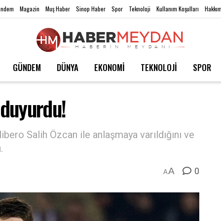
ündem
Magazin
Muş Haber
Sinop Haber
Spor
Teknoloji
Kullanım Koşulları
Hakkım
GÜNDEM
DÜNYA
EKONOMİ
TEKNOLOJİ
SPOR
 duyurdu!
libero Salih Özcan ile anlaşmaya varıldığını ve
.
0
A
A