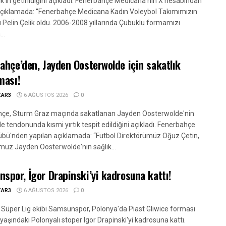
ik'in getirildiğini açıkladı. Fenerbahçe Medicana'nın X hesabından
açıklamada: “Fenerbahçe Medicana Kadın Voleybol Takımımızın
ü Pelin Çelik oldu. 2006-2008 yıllarında Çubuklu formamızı
..
ahçe’den, Jayden Oosterwolde için sakatlık
ması!
ZAR3
6 AĞUSTOS 2026
0
çe, Sturm Graz maçında sakatlanan Jayden Oosterwolde'nin
e tendonunda kısmi yırtık tespit edildiğini açıkladı. Fenerbahçe
übü'nden yapılan açıklamada: “Futbol Direktörümüz Oğuz Çetin,
muz Jayden Oosterwolde'nin sağlık...
spor, İgor Drapinski’yi kadrosuna kattı!
ZAR3
6 AĞUSTOS 2026
0
 Süper Lig ekibi Samsunspor, Polonya'da Piast Gliwice forması
yaşındaki Polonyalı stoper Igor Drapinski'yi kadrosuna kattı.