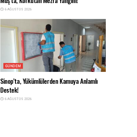
Muş’ta, Korkutan Mezra Yangını!
6 AĞUSTOS 2026
GÜNDEM
Sinop’ta, Yükümlülerden Kamuya Anlamlı
Destek!
6 AĞUSTOS 2026