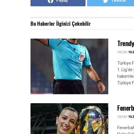
Paylaş
Tweetle
Bu Haberler
İlginizi Çekebilir
Trendy
YAZAR
YA
Türkiye 
1. Lig'd
hakemleri
Türkiye F
Fenerb
YAZAR
YA
Fenerbah