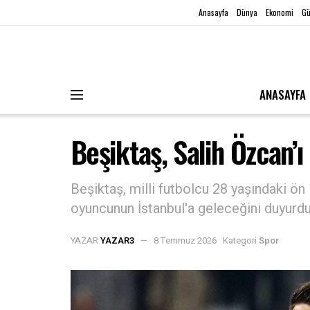
Anasayfa
Dünya
Ekonomi
G
ANASAYFA
Beşiktaş, Salih Özcan’ı
Beşiktaş, milli futbolcu 28 yaşındaki ön 
oyuncunun İstanbul'a geleceğini duyurdu
YAZAR
YAZAR3
8 Temmuz 2026
Kategori
Spor