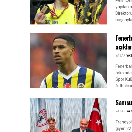
Pelin Çel
yapılan 
Direktör
başarıyla.
Fenerb
açıkla
YAZAR
YA
Fenerbah
arka adal
Spor Kul
futbolcu
Samsun
YAZAR
YA
Trendyol
giyen 22 