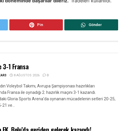
ki döneminde başarılar dileriz.”
ifadeleri kullanıldı.
Pin
Gönder
e 3-1 Fransa
ZAR3
8 AĞUSTOS 2026
0
adın Voleybol Takımı, Avrupa Şampiyonası hazırlıkları
a Fransa ile oynadığı 2. hazırlık maçını 3-1 kazandı.
daki Gloria Sports Arena'da oynanan mücadelenin setleri 20-25,
-21 ve...
 FK, Bolu’da geriden gelerek kazandı!