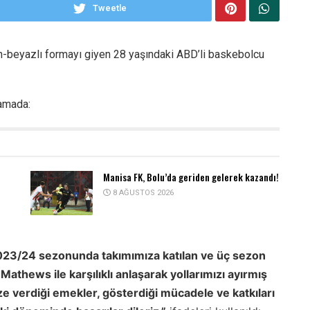
Tweetle
ah-beyazlı formayı giyen 28 yaşındaki ABD’li baskebolcu
lamada:
Manisa FK, Bolu’da geriden gelerek kazandı!
8 AĞUSTOS 2026
23/24 sezonunda takımımıza katılan ve üç sezon
athews ile karşılıklı anlaşarak yollarımızı ayırmış
verdiği emekler, gösterdiği mücadele ve katkıları