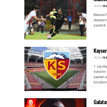
YAZAR
YA
Manisa FK
deplasma
yazdırdı.
Kayser
YAZAR
YA
1. Lig e
transfer 
yapılan 
borçların
Galata