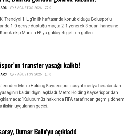
ZAR3
8 AĞUSTOS 2026
0
, Trendyol 1. Lig'in ilk haftasında konuk olduğu Boluspor'u
nda 1-0 geriye düştüğü maçta 2-1 yenerek 3 puanı hanesine
 Konuk ekip Manisa FK'ya galibiyeti getiren golleri,...
ispor’un transfer yasağı kalktı!
ZAR3
7 AĞUSTOS 2026
0
kiplerinden Metro Holding Kayserispor, sosyal medya hesabından
yasağının kaldırıldığını açıkladı. Metro Holding Kayserispor'dan
açıklamada: "Kulübümüz hakkında FIFA tarafından geçmiş dönem
a ilişkin uygulanan geçici...
saray, Oumar Ballo’yu açıkladı!