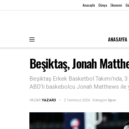
Anasayfa
Dünya
Ekonomi
G
ANASAYFA
Beşiktaş, Jonah Matthew
Beşiktaş Erkek Basketbol Takımı'nda, 3 y
ABD'li baskebolcu Jonah Matthews ile yol
YAZAR
YAZAR3
2 Temmuz 2026
Kategori
Spor