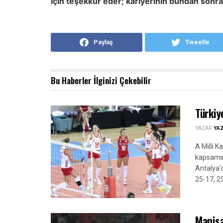
için teşekkür eder; kariyerinin bundan sonra
Paylaş
Tweetle
Bu Haberler
İlginizi Çekebilir
Türkiy
YAZAR
YA
A Milli K
kapsamınd
Antalya'
25-17, 25
Manisa