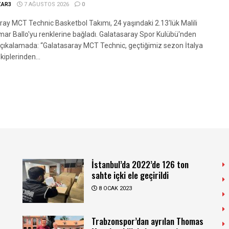
ZAR3
7 AĞUSTOS 2026
0
ray MCT Technic Basketbol Takımı, 24 yaşındaki 2.13'lük Malili
mar Ballo'yu renklerine bağladı. Galatasaray Spor Kulübü'nden
açıkalamada: “Galatasaray MCT Technic, geçtiğimiz sezon İtalya
kiplerinden...
İstanbul’da 2022’de 126 ton
sahte içki ele geçirildi
8 OCAK 2023
Trabzonspor’dan ayrılan Thomas