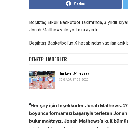
Paylaş
Beşiktaş Erkek Basketbol Takımı’nda, 3 yıldır siy
Jonah Matthews ile yollarını ayırdı.
Beşiktaş Basketbol’un X hesabından yapılan açık
BENZER
HABERLER
Türkiye 3-1 Fransa
8 AĞUSTOS 2026
Her şey için teşekkürler Jonah Mathews.
20
“
boyunca formamızı başarıyla terleten Jonah M
bulunmaktayız. Jonah Mathews’a kulübümüze 