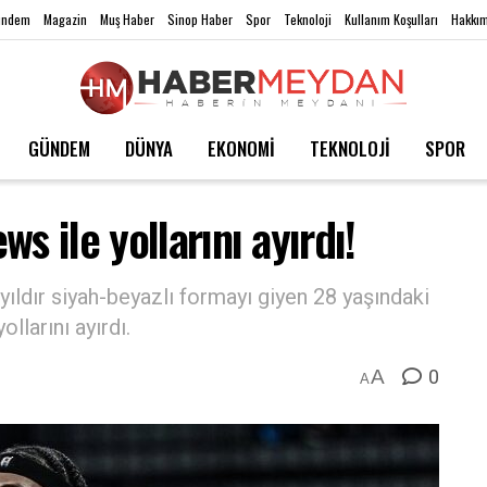
ündem
Magazin
Muş Haber
Sinop Haber
Spor
Teknoloji
Kullanım Koşulları
Hakkım
GÜNDEM
DÜNYA
EKONOMİ
TEKNOLOJİ
SPOR
s ile yollarını ayırdı!
ıldır siyah-beyazlı formayı giyen 28 yaşındaki
larını ayırdı.
0
A
A